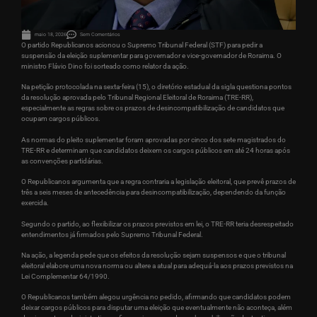
maio 18, 2026
Sem Comentários
O partido Republicanos acionou o Supremo Tribunal Federal (STF) para pedir a
suspensão da eleição suplementar para governador e vice-governador de Roraima. O
ministro Flávio Dino foi sorteado como relator da ação.
Na petição protocolada na sexta-feira (15), o diretório estadual da sigla questiona pontos
da resolução aprovada pelo Tribunal Regional Eleitoral de Roraima (TRE-RR),
especialmente as regras sobre os prazos de desincompatibilização de candidatos que
ocupam cargos públicos.
As normas do pleito suplementar foram aprovadas por cinco dos sete magistrados do
TRE-RR e determinam que candidatos deixem os cargos públicos em até 24 horas após
as convenções partidárias.
O Republicanos argumenta que a regra contraria a legislação eleitoral, que prevê prazos de
três a seis meses de antecedência para desincompatibilização, dependendo da função
exercida.
Segundo o partido, ao flexibilizar os prazos previstos em lei, o TRE-RR teria desrespeitado
entendimentos já firmados pelo Supremo Tribunal Federal.
Na ação, a legenda pede que os efeitos da resolução sejam suspensos e que o tribunal
eleitoral elabore uma nova norma ou altere a atual para adequá-la aos prazos previstos na
Lei Complementar 64/1990.
O Republicanos também alegou urgência no pedido, afirmando que candidatos podem
deixar cargos públicos para disputar uma eleição que eventualmente não aconteça, além