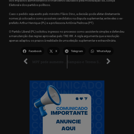
dos impactos administrativos e financeiros causados pela mobilização da Justiça
Eleitoral e dos partidos políticos.
Caso o pedido seja aceito pelo ministro Flávio Dino, a decisão pode afetar diretamente
nomes já colocados como possíveis candidatos na disputa suplementar, entre eles o ex-
prefeito Arthur Henrique (PL) e a professora Antônia Pedrosa (PT).
O Partido Liberal (PL) solicitou ingresso no processo como assistente simples e defendeu
a manutenção das regras aprovadas pelo TRE-RR. A sigla argumenta que a resolução
apenas adaptou os prazos à realidade de uma eleição suplementar e extraordinária.
Facebook
X
Telegram
WhatsApp
MPF pede aumento de pena para condenados por garimpo ilegal e lavagem de dinheiro em Roraima
Sampaio e Teresa Surita oficializam aliança política e unem forças para eleições em Roraima