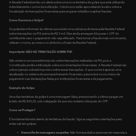
A Receita Federal emitiu um alerta sobre uma nova tentativa de golpe que está utilizando
indevidamente o nome da instituição. Criminosos estão aproveitando boatos sobre a
fiscalização de transações financeiras para enganar cidadãos e aplicar fraudes.
Como Funciona o Golpe?
Os golpistas informam às vítimas que existe uma cobrança de taxas pela Receita Federal
sobre transações via PIX acima de R$ 5 mil. Eles ainda ameaçam bloquear o CPF do
contribuinte caso o pagamento não seja efetuado. Para tornar a fraude mais convincente,
utilizam o nome, as cores e os símbolos oficiais da Receita Federal.
Importante: NÃO HÁ TRIBUTAÇÃO SOBRE PIX!
Não existe e nunca existirá imposto sobre transações realizadas via PIX, pois a
Constituição proíbe a tributação sobre movimentações financeiras. A Receita Federal não
cobra e jamais cobrará impostos sobre essas transações. O que ocorre é apenas uma
atualização no sistema de acompanhamento financeiro, para incluir novos meios de
pagamento nas declarações feitas por instituições financeiras e de pagamento.
Exemplo do Golpe
Uma das tentativas de golpe é uma mensagem falsa, pressionando a vítima a pagar um
boleto de R$ 845,20, sob a alegação de que isso evitaria o bloqueio do CPF.
Como se Proteger?
É fundamental estar atento às tentativas de fraude. Siga as seguintes orientações para
evitar cair em golpes:
Desconfie de mensagens suspeitas
: Não forneça dados pessoais em resposta a