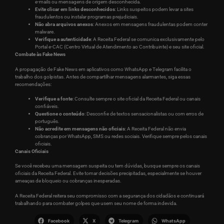
e-mails ou mensagens de origem desconhecida.
Evite clicar em links desconhecidos
: Links suspeitos podem levar a sites
fraudulentos ou instalar programas prejudiciais.
Não abra arquivos anexos
: Anexos em mensagens fraudulentas podem conter
malware.
Verifique a autenticidade
: A Receita Federal se comunica exclusivamente pelo
Portal e-CAC (Centro Virtual de Atendimento ao Contribuinte) e seu site oficial.
Combate às Fake News
A propagação de Fake News em aplicativos como WhatsApp e Telegram facilita o
trabalho dos golpistas. Antes de compartilhar mensagens alarmantes, siga essas
recomendações:
Verifique a fonte
: Consulte sempre o site oficial da Receita Federal ou canais
confiáveis.
Questione o conteúdo
: Desconfie de textos sensacionalistas ou com erros de
português.
Não acredite em mensagens não oficiais
: A Receita Federal não envia
cobranças por WhatsApp, SMS ou redes sociais. Verifique sempre pelos canais
oficiais.
Canais Oficiais
Se você recebeu uma mensagem suspeita ou tem dúvidas, busque sempre os canais
oficiais da Receita Federal. Evite tomar decisões precipitadas, especialmente se houver
ameaças de bloqueio ou cobranças inesperadas.
A Receita Federal reitera seu compromisso com a segurança dos cidadãos e continuará
trabalhando para combater golpes que usem seu nome de forma indevida.
Facebook
X
Telegram
WhatsApp