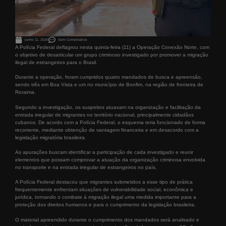
junho 11, 2026
Sem Comentários
A Polícia Federal deflagrou nesta quinta-feira (11) a Operação Conexão Norte, com
o objetivo de desarticular um grupo criminoso investigado por promover a migração
ilegal de estrangeiros para o Brasil.
Durante a operação, foram cumpridos quatro mandados de busca e apreensão,
sendo três em Boa Vista e um no município de Bonfim, na região de fronteira de
Roraima.
Segundo a investigação, os suspeitos atuavam na organização e facilitação da
entrada irregular de migrantes no território nacional, principalmente cidadãos
cubanos. De acordo com a Polícia Federal, o esquema teria funcionado de forma
recorrente, mediante obtenção de vantagem financeira e em desacordo com a
legislação migratória brasileira.
As apurações buscam identificar a participação de cada investigado e reunir
elementos que possam comprovar a atuação da organização criminosa envolvida
no transporte e na entrada irregular de estrangeiros no país.
A Polícia Federal destacou que migrantes submetidos a esse tipo de prática
frequentemente enfrentam situações de vulnerabilidade social, econômica e
jurídica, tornando o combate à migração ilegal uma medida importante para a
proteção dos direitos humanos e para o cumprimento da legislação brasileira.
O material apreendido durante o cumprimento dos mandados será analisado e