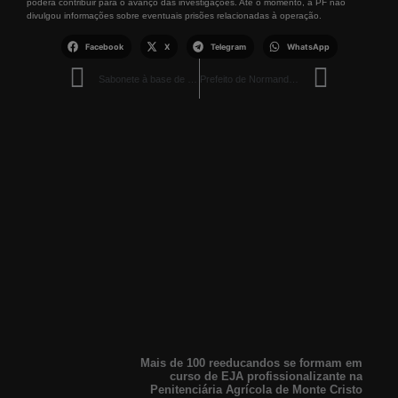
poderá contribuir para o avanço das investigações. Até o momento, a PF não
divulgou informações sobre eventuais prisões relacionadas à operação.
Facebook
X
Telegram
WhatsApp
Sabonete à base de caimbé criado por estudantes de Boa Vista ganha destaque nacional em competição do Sebrae
Prefeito de Normandia é detido após ser encontrado dormindo em carro na BR-401
Mais de 100 reeducandos se formam em
curso de EJA profissionalizante na
Penitenciária Agrícola de Monte Cristo