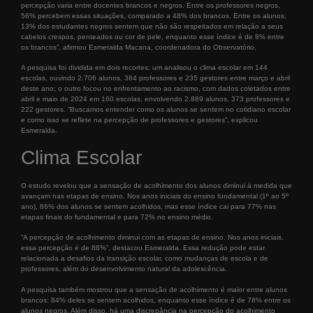
percepção varia entre docentes brancos e negros. Entre os professores negros,
56% percebem essas situações, comparado a 48% dos brancos. Entre os alunos,
13% dos estudantes negros sentem que não são respeitados em relação a seus
cabelos crespos, penteados ou cor de pele, enquanto esse índice é de 8% entre
os brancos”, afirmou Esmeralda Macana, coordenadora do Observatório.
A pesquisa foi dividida em dois recortes: um analisou o clima escolar em 144
escolas, ouvindo 2.706 alunos, 384 professores e 235 gestores entre março e abril
deste ano; o outro focou no enfrentamento ao racismo, com dados coletados entre
abril e maio de 2024 em 160 escolas, envolvendo 2.889 alunos, 373 professores e
222 gestores. “Buscamos entender como os alunos se sentem no cotidiano escolar
e como isso se reflete na percepção de professores e gestores”, explicou
Esmeralda.
Clima Escolar
O estudo revelou que a sensação de acolhimento dos alunos diminui à medida que
avançam nas etapas de ensino. Nos anos iniciais do ensino fundamental (1º ao 5º
ano), 86% dos alunos se sentem acolhidos, mas esse índice cai para 77% nas
etapas finais do fundamental e para 72% no ensino médio.
“A percepção de acolhimento diminui com as etapas de ensino. Nos anos iniciais,
essa percepção é de 86%”, destacou Esmeralda. Essa redução pode estar
relacionada a desafios da transição escolar, como mudanças de escola e de
professores, além do desenvolvimento natural da adolescência.
A pesquisa também mostrou que a sensação de acolhimento é maior entre alunos
brancos: 84% deles se sentem acolhidos, enquanto esse índice é de 78% entre os
alunos negros. Além disso, há uma discrepância na percepção do acolhimento