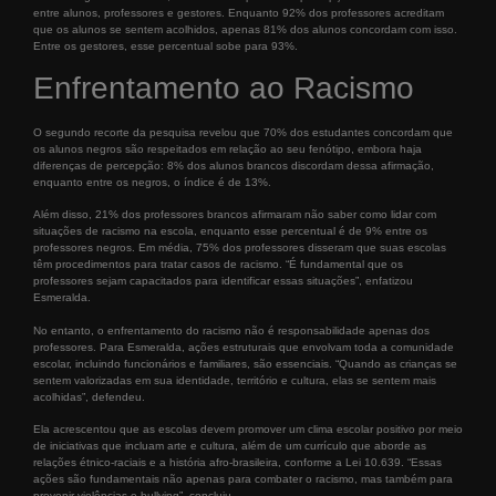
entre alunos, professores e gestores. Enquanto 92% dos professores acreditam
que os alunos se sentem acolhidos, apenas 81% dos alunos concordam com isso.
Entre os gestores, esse percentual sobe para 93%.
Enfrentamento ao Racismo
O segundo recorte da pesquisa revelou que 70% dos estudantes concordam que
os alunos negros são respeitados em relação ao seu fenótipo, embora haja
diferenças de percepção: 8% dos alunos brancos discordam dessa afirmação,
enquanto entre os negros, o índice é de 13%.
Além disso, 21% dos professores brancos afirmaram não saber como lidar com
situações de racismo na escola, enquanto esse percentual é de 9% entre os
professores negros. Em média, 75% dos professores disseram que suas escolas
têm procedimentos para tratar casos de racismo. “É fundamental que os
professores sejam capacitados para identificar essas situações”, enfatizou
Esmeralda.
No entanto, o enfrentamento do racismo não é responsabilidade apenas dos
professores. Para Esmeralda, ações estruturais que envolvam toda a comunidade
escolar, incluindo funcionários e familiares, são essenciais. “Quando as crianças se
sentem valorizadas em sua identidade, território e cultura, elas se sentem mais
acolhidas”, defendeu.
Ela acrescentou que as escolas devem promover um clima escolar positivo por meio
de iniciativas que incluam arte e cultura, além de um currículo que aborde as
relações étnico-raciais e a história afro-brasileira, conforme a Lei 10.639. “Essas
ações são fundamentais não apenas para combater o racismo, mas também para
prevenir violências e bullying”, concluiu.