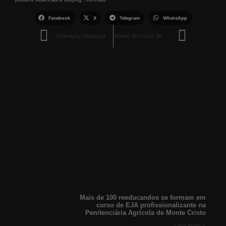
Facebook
X
Telegram
WhatsApp
Operação Integração II Desmantela Garimpo Ilegal na Terra Indígena Yanomami
Alunos do Curso de Teatro de Boa Vista Apresentam “A Família Perfeita” em Comemoração ao Dia Nacional do Teatro
Mais de 100 reeducandos se formam em
curso de EJA profissionalizante na
Penitenciária Agrícola de Monte Cristo
Leia mais »