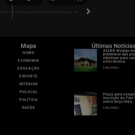
Novo centro educacional é inaugurado dois meses após desabamento de escola indígena no Cantá
Prefeitura de Bonfim decreta situação de emergência após chuvas causarem alagamentos e isolamento de comunidades
Mapa
Últimas Notícia
ALERR divulga re
HOME
preliminar das pr
objetivas para ca
ECONOMIA
nível técnico
Leia mais »
EDUCAÇÃO
ESPORTE
INTERIOR
POLICIAL
Prazo para compl
inscrição do Fies
POLÍTICA
nesta terça-feira
SAÚDE
Leia mais »