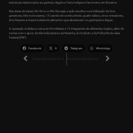
estruturas relacionados ao garimpo ilegal na Terra Indígena Yanomami, em Roraima.
Nas áreas de Apiaú, Rio Novo e Alto Mucajaí, a ação resultou na inutilização de dois
geradores, três motosserras, 15 carotes de combustíveis, quatro rádios, cinco roteadores,
dois freezers e meia tonelada de alimentos que abasteciam os garimpeiros ilegais.
A operação mobilizou cerca de 54 militares e 13 integrantes de diferentes órgãos, além de
contar com o apoio de três helicópteros da Marinha, do Exército e da Polícia Rodoviária
Federal (PRF).
Facebook
X
Telegram
WhatsApp
Força Nacional de Segurança Pública Atuará no Combate a Incêndios Florestais em Roraima
Pesquisa Revela Casos de Racismo nas Escolas e a Necessidade de Ações para Promover Acolhimento