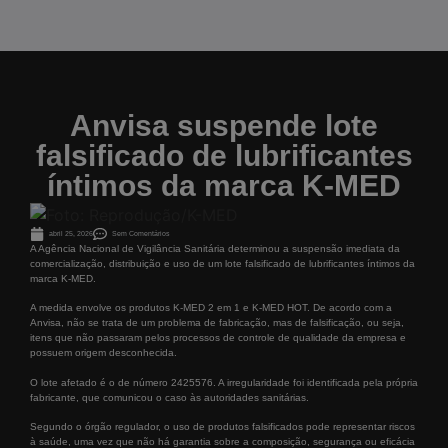
Anvisa suspende lote
falsificado de lubrificantes
íntimos da marca K-MED
abril 25, 2026
Sem Comentários
A Agência Nacional de Vigilância Sanitária determinou a suspensão imediata da
comercialização, distribuição e uso de um lote falsificado de lubrificantes íntimos da
marca K-MED.
A medida envolve os produtos K-MED 2 em 1 e K-MED HOT. De acordo com a
Anvisa, não se trata de um problema de fabricação, mas de falsificação, ou seja,
itens que não passaram pelos processos de controle de qualidade da empresa e
possuem origem desconhecida.
O lote afetado é o de número 2425576. A irregularidade foi identificada pela própria
fabricante, que comunicou o caso às autoridades sanitárias.
Segundo o órgão regulador, o uso de produtos falsificados pode representar riscos
à saúde, uma vez que não há garantia sobre a composição, segurança ou eficácia