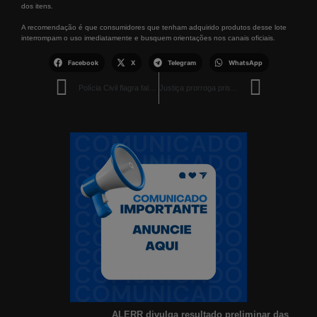
dos itens.
A recomendação é que consumidores que tenham adquirido produtos desse lote
interrompam o uso imediatamente e busquem orientações nos canais oficiais.
Facebook
X
Telegram
WhatsApp
Polícia Civil flagra falso médico oftalmologista e apreende mais de 100 óculos em Mucajaí
Justiça prorroga prisão de delegado investigado por duplo homicídio em Roraima
ALERR divulga resultado preliminar das