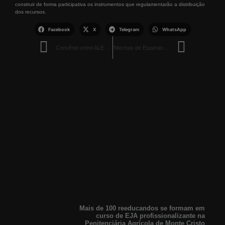
construir de forma participativa os instrumentos que regulamentarão a distribuição
dos recursos.
Facebook
X
Telegram
WhatsApp
Convênio entre ALE-RR e UFRR oferece estágio a universitários
‘Mechas de Esperança’: Secretaria da Mulher Inaugura Espaço de Doação de Perucas no Hospital de Amor
Mais de 100 reeducandos se formam em
curso de EJA profissionalizante na
Penitenciária Agrícola de Monte Cristo