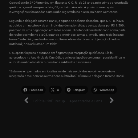
Operações) do 2º DP, prendeu em flagrante K. C. R., de 23 anos, pelo crime de receptação
qualificada, na última quarta-feira, 08, no bairro Aracelis. A prisão ocorreu após
investigações relacionadas a um roubo registrado no dia 05, no bairro Centenário.
Segundo o delegado Ricardo Daniel, a equipe de policiais descobriu que K. C. R. havia
adquirido um notebook de um indivíduo de nacionalidade venezuelana, por R$ 1.500,
por meio de uma negociação em redes sociais. O notebook foi identificado como parte
do roubo ocorrido no dia 05, quando o criminoso, armado, invadiu uma residência no
bairro Centenário, rendendo duas mulheres e levando diversos objetos, incluindo o
notebook, dois celulares e um tablet.
O suspeito foi preso e autuado em flagrante por receptação qualificada. Ele foi
apresentado na Audiência de Custódia, e as investigações continuam para identificar o
autor do roubo e localizar outros bens subtraídos das vítimas.
“Estamos empenhados em localizar os demais envolvidos no crime de roubo e
receptação e recuperar os outros bens subtraídos”, afirmou o delegado Ricardo Daniel.
Facebook
X
Telegram
WhatsApp
Polícia Civil Recupera Bebedouro Furtado e Identifica Envolvidos em Receptação
Aposentados e Pensionistas do INSS Terão Juros Mais Altos no Crédito Consignado