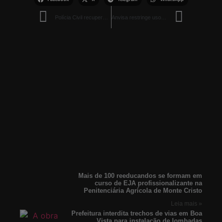
Polícia Civil recupera micro-ônibus furtado e prende suspeito em Boa Vista
Anvisa restringe uso de semaglutida manipulada e reforça regras para importação
Mais de 100 reeducandos se formam em
curso de EJA profissionalizante na
Penitenciária Agrícola de Monte Cristo
Leia mais »
Prefeitura interdita trechos de vias em Boa
Vista para instalação de lombadas