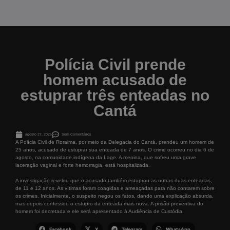
Polícia Civil prende
homem acusado de
estuprar três enteadas no
Cantá
agosto 27, 2025
Sem Comentários
A Polícia Civil de Roraima, por meio da Delegacia do Cantá, prendeu um homem de
25 anos, acusado de estuprar sua enteada de 7 anos. O crime ocorreu no dia 6 de
agosto, na comunidade indígena da Lage. A menina, que sofreu uma grave
laceração vaginal e forte hemorragia, está hospitalizada.
A investigação revelou que o acusado também estuprou as outras duas enteadas,
de 11 e 12 anos. As vítimas foram coagidas e ameaçadas para não contarem sobre
os crimes. Inicialmente, o suspeito negou os fatos, dando uma explicação absurda,
mas depois confessou o estupro da enteada mais nova. A prisão preventiva do
homem foi decretada e ele será apresentado à Audiência de Custódia.
Facebook
X
Telegram
WhatsApp