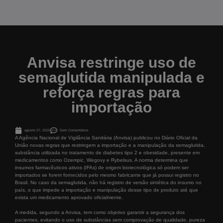
Anvisa restringe uso de
semaglutida manipulada e
reforça regras para
importação
agosto 27, 2025
Sem Comentários
A Agência Nacional de Vigilância Sanitária (Anvisa) publicou no Diário Oficial da
União novas regras que restringem a importação e a manipulação da semaglutida,
substância utilizada no tratamento de diabetes tipo 2 e obesidade, presente em
medicamentos como Ozempic, Wegovy e Rybelsus. A norma determina que
insumos farmacêuticos ativos (IFAs) de origem biotecnológica só podem ser
importados se forem fornecidos pelo mesmo fabricante que já possui registro no
Brasil. No caso da semaglutida, não há registro de versão sintética do insumo no
país, o que impede a importação e manipulação desse tipo de produto até que
exista um medicamento aprovado oficialmente.
A medida, segundo a Anvisa, tem como objetivo garantir a segurança dos
pacientes, evitando o uso de substâncias sem comprovação de qualidade, pureza