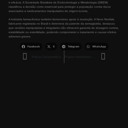
e eficácia. A Sociedade Brasileira de Endocrinologia e Metabologia (SBEM)
classificou a decisão como essencial para proteger a população contra riscos
associados a medicamentos manipulados de origem incerta.
A indústria farmacêutica também demonstrou apoio à resolução. A Novo Nordisk,
fabricante registrada no Brasil e detentora da patente da semaglutida, destacou
que versões manipuladas e irregulares não oferecem garantia de dosagem correta,
estabilidade ou esterilidade, podendo comprometer o tratamento e causar efeitos
adversos graves.
Facebook
X
Telegram
WhatsApp
Polícia Civil prende homem acusado de estuprar três enteadas no Cantá
Projeto transforma reciclagem em aprendizado e mobiliza comunidade escolar em Boa Vista