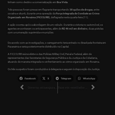
tinham como destino a comercialização em
Boa Vista
.
Três pessoas foram presas em flagrante transportando
38 quilos de drogas
, entre
cocaína e skunk, durante uma operação da
Força Integrada de Combate ao Crime
Organizado em Roraima (FICCO/RR)
, deflagrada nesta quarta-feira (11).
A ação ocorreu após a abordagem de um veículo. Durante a vistoria no automóvel, os
agentes encontraram os entorpecentes, além de
R$ 46 mil em dinheiro
, duas pistolas
com a numeração suprimida e munições.
De acordo com as investigações, o carregamento teria entrado no Brasil pela fronteira em
Pacaraima e seria posteriormente distribuído na Capital.
A FICCO/RR reúne efetivos das Polícias Militar, Civil, Penal e Federal, além de
representantes das Secretarias de Segurança Pública e da Justiça e da Cidadania,
atuando de maneira integrada no enfrentamento ao crime organizado em Roraima.
Os três suspeitos foram conduzidos à delegacia e seguem à disposição da Justiça.
Facebook
X
Telegram
WhatsApp
Governo reinaugura Escola Ana Libória depois de 26 anos sem obras estruturais
Pane em ventilador provoca fogo em imóvel residencial no Buritis