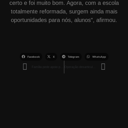
certo e foi muito bom. Agora, com a escola
totalmente reformada, surgem ainda mais
oportunidades para nós, alunos”, afirmou.
Facebook
X
Telegram
WhatsApp
Família pede apoio para manter tratamento de jovem ferido na fronteira
Operação desarticula grupo com 38 kg de drogas e R$ 46 mil