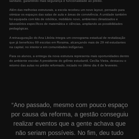
sanitário, garantindo mais segurança e funcionalidade ao prédio.
Além das melhorias estruturais, a escola recebeu um novo layout, pensado para
otimizar os espaços das salas de aula e áreas de convivência. A unidade também
foi equipada com kits de robótica, mobiliário novo, ambientes climatizados e
laboratórios específicos de matemática e ciências, ampliando as possibilidades
pedagógicas.
A reinauguração do Ana Libória integra um cronograma estadual de revitalização
que já beneficiou 69 escolas em Roraima, alcançando mais de 29 mil estudantes
na capital, no interior e em comunidades indígenas.
Para os alunos, a entrega da nova estrutura representa mais oportunidades dentro
do ambiente escolar. A presidente do grêmio estudantil, Cecília Vieira, destacou o
retorno das aulas no prédio reformado, iniciado no último dia 4 de fevereiro.
“Ano passado, mesmo com pouco espaço
por causa da reforma, a gestão conseguiu
realizar eventos que a gente achava que
não seriam possíveis. No fim, deu tudo