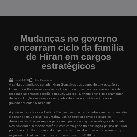
Mudanças no governo
encerram ciclo da família
de Hiran em cargos
estratégicos
maio 12, 2026
Sem Comentários
A saída da família do senador Hiran Gonçalves dos cargos de alto escalão do
Governo de Roraima encerra um ciclo de quase duas gestões consecutivas de
presença no primeiro escalão estadual. Esposa, cunhado e filho do parlamentar
deixaram funções estratégicas ocupadas durante a administração do ex-
governador Antonio Denarium.
A primeira baixa foi a de Gerlane Baccarin, esposa do senador, que deixou em abril
o comando da Serbras, em Brasília. A saída ocorreu dentro do prazo de
desincompatibilização exigido para quem pretende disputar as eleições de outubro.
Nos bastidores, a movimentação é vista como parte da articulação política de Hiran
para tentar viabilizar o nome da esposa como candidata a vice em alguma chapa
majoritária. O salário dela era de aproximadamente R$ 30 mil.