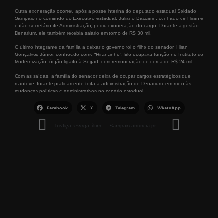
Outra exoneração ocorreu após a posse interina do deputado estadual Soldado
Sampaio no comando do Executivo estadual. Juliano Baccarin, cunhado de Hiran e
então secretário de Administração, pediu exoneração do cargo. Durante a gestão
Denarium, ele também recebia salário em torno de R$ 30 mil.
O último integrante da família a deixar o governo foi o filho do senador, Hiran
Gonçalves Júnior, conhecido como “Hiranzinho”. Ele ocupava função no Instituto de
Modernização, órgão ligado à Segad, com remuneração de cerca de R$ 24 mil.
Com as saídas, a família do senador deixa de ocupar cargos estratégicos que
manteve durante praticamente toda a administração de Denarium, em meio às
mudanças políticas e administrativas no cenário estadual.
Facebook
X
Telegram
WhatsApp
Justiça revoga últimas prisões da Operação Mantus e investigados vão responder em liberdade
Sampaio anuncia progressões para 1.698 servidores estaduais em Roraima