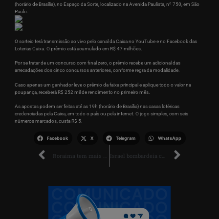
(horário de Brasília), no Espaço da Sorte, localizado na Avenida Paulista, nº 750, em São
Paulo.
O sorteio terá transmissão ao vivo pelo canal da Caixa no YouTube e no Facebook das
Loterias Caixa. O prêmio está acumulado em R$ 47 milhões.
Por se tratar de um concurso com final zero, o prêmio recebe um adicional das
arrecadações dos cinco concursos anteriores, conforme regra da modalidade.
Caso apenas um ganhador leve o prêmio da faixa principal e aplique todo o valor na
poupança, receberá R$ 252 mil de rendimento no primeiro mês.
As apostas podem ser feitas até as 19h (horário de Brasília) nas casas lotéricas
credenciadas pela Caixa, em todo o país ou pela internet. O jogo simples, com seis
números marcados, custa R$ 5.
Facebook
X
Telegram
WhatsApp
Roraima tem mais de 43 mil condutores com restrição visual na CNH
Israel bombardeia centro de Gaza e tanques avançam em Rafah