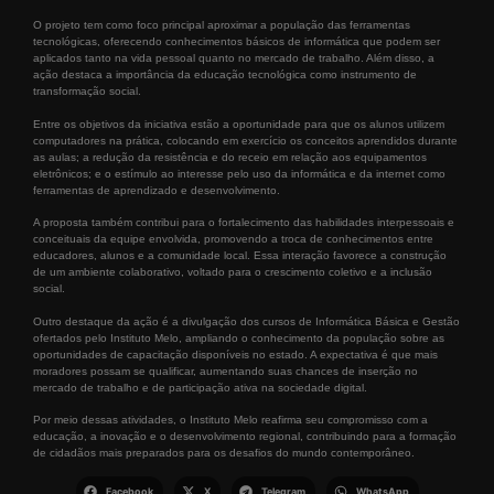
O projeto tem como foco principal aproximar a população das ferramentas
tecnológicas, oferecendo conhecimentos básicos de informática que podem ser
aplicados tanto na vida pessoal quanto no mercado de trabalho. Além disso, a
ação destaca a importância da educação tecnológica como instrumento de
transformação social.
Entre os objetivos da iniciativa estão a oportunidade para que os alunos utilizem
computadores na prática, colocando em exercício os conceitos aprendidos durante
as aulas; a redução da resistência e do receio em relação aos equipamentos
eletrônicos; e o estímulo ao interesse pelo uso da informática e da internet como
ferramentas de aprendizado e desenvolvimento.
A proposta também contribui para o fortalecimento das habilidades interpessoais e
conceituais da equipe envolvida, promovendo a troca de conhecimentos entre
educadores, alunos e a comunidade local. Essa interação favorece a construção
de um ambiente colaborativo, voltado para o crescimento coletivo e a inclusão
social.
Outro destaque da ação é a divulgação dos cursos de Informática Básica e Gestão
ofertados pelo Instituto Melo, ampliando o conhecimento da população sobre as
oportunidades de capacitação disponíveis no estado. A expectativa é que mais
moradores possam se qualificar, aumentando suas chances de inserção no
mercado de trabalho e de participação ativa na sociedade digital.
Por meio dessas atividades, o Instituto Melo reafirma seu compromisso com a
educação, a inovação e o desenvolvimento regional, contribuindo para a formação
de cidadãos mais preparados para os desafios do mundo contemporâneo.
Facebook
X
Telegram
WhatsApp