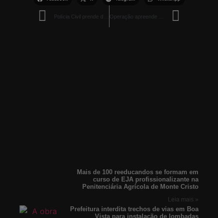
Polícia Civil prende dois condenados por homicídio ocorrido no Campo do Salada, em Boa Vista
Operação apreende drogas, arma e munições e leva à prisão de mulher ligada ao Tren de Aragua
Mais de 100 reeducandos se formam em
curso de EJA profissionalizante na
Penitenciária Agrícola de Monte Cristo
Leia mais »
Prefeitura interdita trechos de vias em Boa
Vista para instalação de lombadas