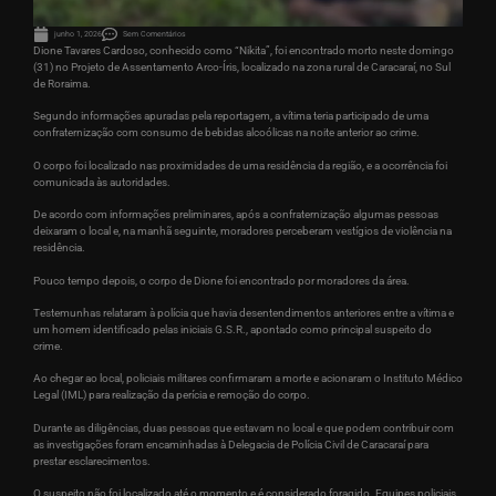
junho 1, 2026
Sem Comentários
Dione Tavares Cardoso, conhecido como “Nikita”, foi encontrado morto neste domingo
(31) no Projeto de Assentamento Arco-Íris, localizado na zona rural de Caracaraí, no Sul
de Roraima.
Segundo informações apuradas pela reportagem, a vítima teria participado de uma
confraternização com consumo de bebidas alcoólicas na noite anterior ao crime.
O corpo foi localizado nas proximidades de uma residência da região, e a ocorrência foi
comunicada às autoridades.
De acordo com informações preliminares, após a confraternização algumas pessoas
deixaram o local e, na manhã seguinte, moradores perceberam vestígios de violência na
residência.
Pouco tempo depois, o corpo de Dione foi encontrado por moradores da área.
Testemunhas relataram à polícia que havia desentendimentos anteriores entre a vítima e
um homem identificado pelas iniciais G.S.R., apontado como principal suspeito do
crime.
Ao chegar ao local, policiais militares confirmaram a morte e acionaram o Instituto Médico
Legal (IML) para realização da perícia e remoção do corpo.
Durante as diligências, duas pessoas que estavam no local e que podem contribuir com
as investigações foram encaminhadas à Delegacia de Polícia Civil de Caracaraí para
prestar esclarecimentos.
O suspeito não foi localizado até o momento e é considerado foragido. Equipes policiais