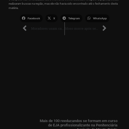
realizaram buscas na região, mas ele não havia sido encontrado até o fechamento desta
matéria.
Facebook
X
Telegram
WhatsApp
Moradores usam canoas para resgatar animais durante enchentes em Caracaraí
Idoso morre após ser atropelado por ônibus escolar na BR-174 em Boa Vista
Mais de 100 reeducandos se formam em curso
de EJA profissionalizante na Penitenciária