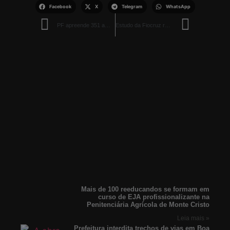
Facebook
X
Telegram
WhatsApp
PF apreende 351 ampolas de Tirzepatida trazidas do Paraguai no Aeroporto de Boa Vista
Estudo da Fiocruz revela impacto da chikungunya em crianças e adolescentes
Mais de 100 reeducandos se formam em
curso de EJA profissionalizante na
Penitenciária Agrícola de Monte Cristo
Leia mais »
Prefeitura interdita trechos de vias em Boa