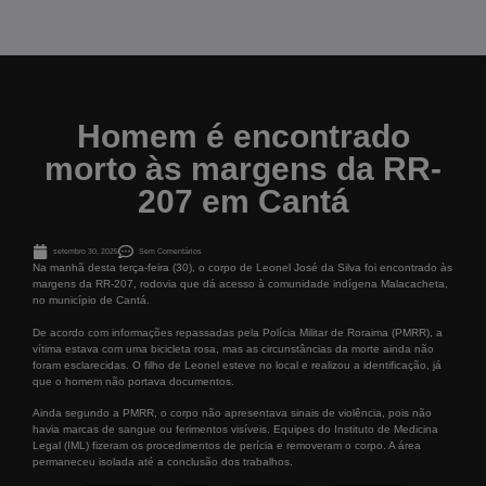
Homem é encontrado
morto às margens da RR-
207 em Cantá
setembro 30, 2025
Sem Comentários
Na manhã desta terça-feira (30), o corpo de Leonel José da Silva foi encontrado às
margens da RR-207, rodovia que dá acesso à comunidade indígena Malacacheta,
no município de Cantá.
De acordo com informações repassadas pela Polícia Militar de Roraima (PMRR), a
vítima estava com uma bicicleta rosa, mas as circunstâncias da morte ainda não
foram esclarecidas. O filho de Leonel esteve no local e realizou a identificação, já
que o homem não portava documentos.
Ainda segundo a PMRR, o corpo não apresentava sinais de violência, pois não
havia marcas de sangue ou ferimentos visíveis. Equipes do Instituto de Medicina
Legal (IML) fizeram os procedimentos de perícia e removeram o corpo. A área
permaneceu isolada até a conclusão dos trabalhos.