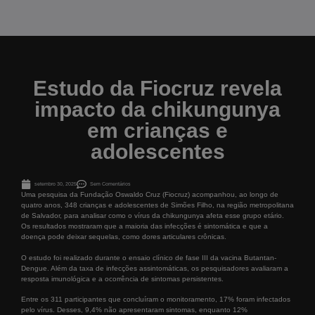
Estudo da Fiocruz revela
impacto da chikungunya
em crianças e
adolescentes
setembro 30, 2025
Sem Comentários
Uma pesquisa da Fundação Oswaldo Cruz (Fiocruz) acompanhou, ao longo de
quatro anos, 348 crianças e adolescentes de Simões Filho, na região metropolitana
de Salvador, para analisar como o vírus da chikungunya afeta esse grupo etário.
Os resultados mostraram que a maioria das infecções é sintomática e que a
doença pode deixar sequelas, como dores articulares crônicas.
O estudo foi realizado durante o ensaio clínico de fase III da vacina Butantan-
Dengue. Além da taxa de infecções assintomáticas, os pesquisadores avaliaram a
resposta imunológica e a ocorrência de sintomas persistentes.
Entre os 311 participantes que concluíram o monitoramento, 17% foram infectados
pelo vírus. Desses, 9,4% não apresentaram sintomas, enquanto 12%