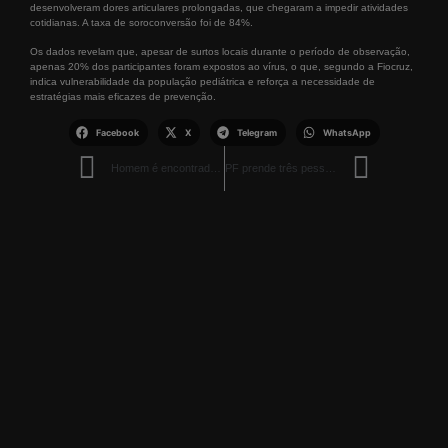
desenvolveram dores articulares prolongadas, que chegaram a impedir atividades
cotidianas. A taxa de soroconversão foi de 84%.
Os dados revelam que, apesar de surtos locais durante o período de observação,
apenas 20% dos participantes foram expostos ao vírus, o que, segundo a Fiocruz,
indica vulnerabilidade da população pediátrica e reforça a necessidade de
estratégias mais eficazes de prevenção.
Facebook
X
Telegram
WhatsApp
Homem é encontrado morto às margens da RR-207 em Cantá
PF prende três pessoas com mais de R$ 510 mil em Roraima