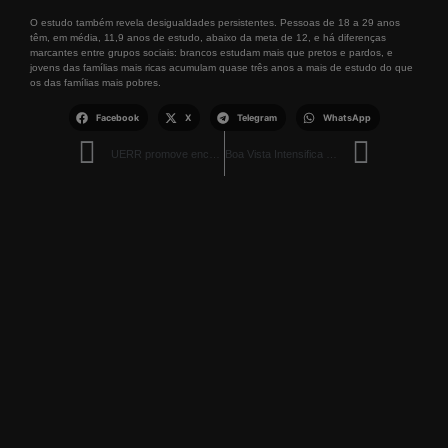
O estudo também revela desigualdades persistentes. Pessoas de 18 a 29 anos
têm, em média, 11,9 anos de estudo, abaixo da meta de 12, e há diferenças
marcantes entre grupos sociais: brancos estudam mais que pretos e pardos, e
jovens das famílias mais ricas acumulam quase três anos a mais de estudo do que
os das famílias mais pobres.
Facebook
X
Telegram
WhatsApp
UERR promove encontro sobre prevenção ao HIV e ISTs no Dezembro Vermelho
Boa Vista Intensifica Recuperação de Vicinais