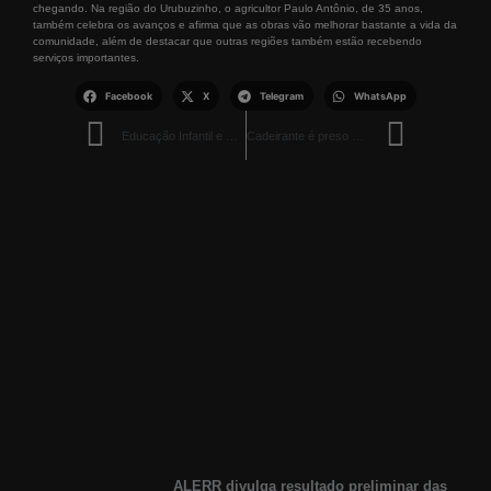
chegando. Na região do Urubuzinho, o agricultor Paulo Antônio, de 35 anos,
também celebra os avanços e afirma que as obras vão melhorar bastante a vida da
comunidade, além de destacar que outras regiões também estão recebendo
serviços importantes.
Facebook
X
Telegram
WhatsApp
Educação Infantil e Fundamental Seguem Abaixo das Metas Nacionais, Diz IBGE
Cadeirante é preso com skunk e crack no bairro 13 de Setembro
ALERR divulga resultado preliminar das