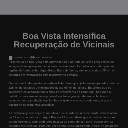
Boa Vista Intensifica
Recuperação de Vicinais
dezembro 3, 2025
Sem Comentários
A Prefeitura de Boa Vista está aproveitando o período de verão para ampliar os
serviços de recuperação das vicinais na zona rural. As melhorias contemplam as
regiões do Urubuzinho, Água Boa e Barra do Vento, somando mais de 50 km de
estradas em revitalização com revestimento primário.
Desde o início da gestão do prefeito Arthur Henrique, já foram recuperados mais de
228 km de estradas e implantados quase 60 km de asfalto. Ele afirma que os
investimentos acompanham o ritmo de crescimento da zona rural. Segundo o
prefeito, com essas obras é possível ampliar a geração de renda, facilitar o
escoamento da produção das famílias e incentivar novos produtores, já que o
transporte se torna mais acessível.
As melhorias já têm impacto na rotina dos moradores. A comerciante Isabel Castro,
de 61 anos, moradora do Água Boa há 12 anos, afirma que o movimento em seu
estabelecimento, conhecido pela paçoca de carne de sol, deve crescer com as
estradas recuperadas. Para ela, ver as máquinas trabalhando é sinal de progresso