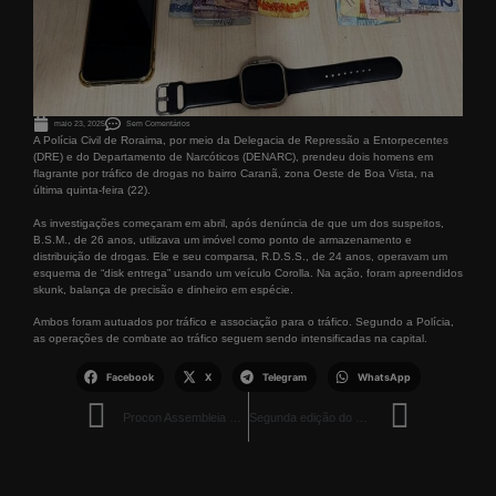
maio 23, 2025
Sem Comentários
A Polícia Civil de Roraima, por meio da Delegacia de Repressão a Entorpecentes
(DRE) e do Departamento de Narcóticos (DENARC), prendeu dois homens em
flagrante por tráfico de drogas no bairro Caranã, zona Oeste de Boa Vista, na
última quinta-feira (22).
As investigações começaram em abril, após denúncia de que um dos suspeitos,
B.S.M., de 26 anos, utilizava um imóvel como ponto de armazenamento e
distribuição de drogas. Ele e seu comparsa, R.D.S.S., de 24 anos, operavam um
esquema de “disk entrega” usando um veículo Corolla. Na ação, foram apreendidos
skunk, balança de precisão e dinheiro em espécie.
Ambos foram autuados por tráfico e associação para o tráfico. Segundo a Polícia,
as operações de combate ao tráfico seguem sendo intensificadas na capital.
Facebook
X
Telegram
WhatsApp
Procon Assembleia orienta jovens aprendizes sobre direitos do consumidor
Segunda edição do Decola Roraima foca em vendas e marketing