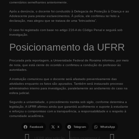
comentários semelhantes anteriormente.
Após a denúncia, o docente foi conduzido à Delegacia de Proteção à Criança e ao
Adolescente para prestar esclarecimentos. À polícia, ele confirmou ter feito a
declaração, mas alegou que se tratava de uma “brincadeira”.
O caso foi registrado com base no artigo 216-A do Código Penal e seguirá sob
investigação.
Posicionamento da UFRR
Procurada pela reportagem, a Universidade Federal de Roraima informou, por meio
de nota, que está ciente do ocorrido e confirmou a condução do professor às
autoridades.
A instituição comunicou que o docente será afastado preventivamente das
atividades enquanto os fatos são apurados. Também será instaurado processo
administrativo interno para investigação, paralelamente ao andamento do caso na
esfera judicial.
Segundo a universidade, o procedimento tramita sob sigilo, conforme determina a
legislação. A UFRR afirmou ainda que garantirá acolhimento e suporte à estudante
e reforçou o compromisso com a transparência, a responsabilidade e o respeito à
comunidade acadêmica.
Facebook
X
Telegram
WhatsApp
UFRR abre seleção interna para bolsa de pós-doutorado na Espanha com auxílio de 1.200 euros mensais
Artista roraimense é premiada em edital nacional com obra que homenageia líder Yanomami