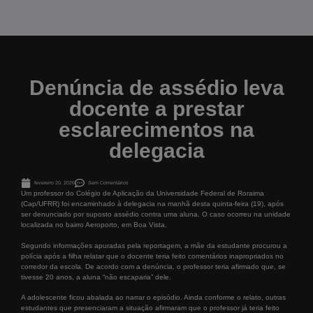
Denúncia de assédio leva
docente a prestar
esclarecimentos na
delegacia
fevereiro 20, 2026
Sem Comentários
Um professor do Colégio de Aplicação da Universidade Federal de Roraima
(Cap/UFRR) foi encaminhado à delegacia na manhã desta quinta-feira (19), após
ser denunciado por suposto assédio contra uma aluna. O caso ocorreu na unidade
localizada no bairro Aeroporto, em Boa Vista.
Segundo informações apuradas pela reportagem, a mãe da estudante procurou a
polícia após a filha relatar que o docente teria feito comentários inapropriados no
corredor da escola. De acordo com a denúncia, o professor teria afirmado que, se
tivesse 20 anos, a aluna “não escaparia” dele.
A adolescente ficou abalada ao narrar o episódio. Ainda conforme o relato, outras
estudantes que presenciaram a situação afirmaram que o professor já teria feito