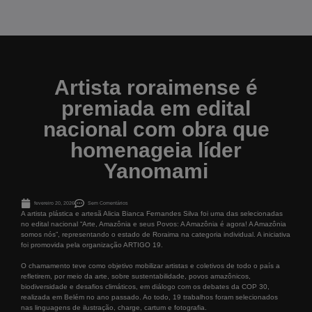
Artista roraimense é
premiada em edital
nacional com obra que
homenageia líder
Yanomami
fevereiro 20, 2026
Sem Comentários
A artista plástica e artesã Alicia Bianca Fernandes Silva foi uma das selecionadas
no edital nacional “Arte, Amazônia e seus Povos: A Amazônia é agora! A Amazônia
somos nós”, representando o estado de Roraima na categoria individual. A iniciativa
foi promovida pela organização ARTIGO 19.
O chamamento teve como objetivo mobilizar artistas e coletivos de todo o país a
refletirem, por meio da arte, sobre sustentabilidade, povos amazônicos,
biodiversidade e desafios climáticos, em diálogo com os debates da COP 30,
realizada em Belém no ano passado. Ao todo, 19 trabalhos foram selecionados
nas linguagens de ilustração, charge, cartum e fotografia.