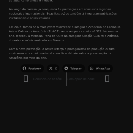
de atuar como artesã e modelo.
Ao longo da carreira, já conquistou 19 premiações em concursos regionais,
nacionais e internacionais. Suas ilustrações também já integraram publicações
institucionais e obras literárias.
Em 2025, tornou-se a mais jovem roraimense a integrar a Academia de Literatura,
Arte e Cultura da Amazônia (ALACA), onde ocupa a cadeira nº 329. No mesmo
ano, recebeu a Medalha Pena de Ouro na categoria Criação Cultural e Artística,
durante cerimônia realizada em Manaus.
Com a nova premiação, a artista reforça o protagonismo da produção cultural
roraimense no cenário nacional e amplia o debate sobre a preservação da
Amazônia por meio da arte.
Facebook
X
Telegram
WhatsApp
Denúncia de assédio leva docente a prestar esclarecimentos na delegacia
Com apoio de cadela farejadora, PM prende homem com pasta base e balança de precisão em Boa Vista