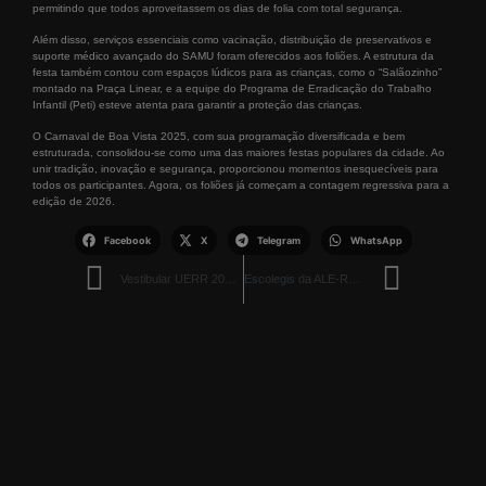
permitindo que todos aproveitassem os dias de folia com total segurança.
Além disso, serviços essenciais como vacinação, distribuição de preservativos e
suporte médico avançado do SAMU foram oferecidos aos foliões. A estrutura da
festa também contou com espaços lúdicos para as crianças, como o “Salãozinho”
montado na Praça Linear, e a equipe do Programa de Erradicação do Trabalho
Infantil (Peti) esteve atenta para garantir a proteção das crianças.
O Carnaval de Boa Vista 2025, com sua programação diversificada e bem
estruturada, consolidou-se como uma das maiores festas populares da cidade. Ao
unir tradição, inovação e segurança, proporcionou momentos inesquecíveis para
todos os participantes. Agora, os foliões já começam a contagem regressiva para a
edição de 2026.
Facebook
X
Telegram
WhatsApp
Vestibular UERR 2025: Inscrições Abertas até 14 de Março com 690 Vagas
Escolegis da ALE-RR Abre Inscrições para Cursos de Informática