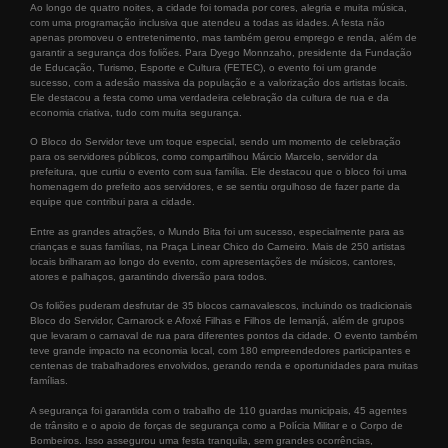
Ao longo de quatro noites, a cidade foi tomada por cores, alegria e muita música,
com uma programação inclusiva que atendeu a todas as idades. A festa não
apenas promoveu o entretenimento, mas também gerou emprego e renda, além de
garantir a segurança dos foliões. Para Dyego Monnzaho, presidente da Fundação
de Educação, Turismo, Esporte e Cultura (FETEC), o evento foi um grande
sucesso, com a adesão massiva da população e a valorização dos artistas locais.
Ele destacou a festa como uma verdadeira celebração da cultura de rua e da
economia criativa, tudo com muita segurança.
O Bloco do Servidor teve um toque especial, sendo um momento de celebração
para os servidores públicos, como compartilhou Márcio Marcelo, servidor da
prefeitura, que curtiu o evento com sua família. Ele destacou que o bloco foi uma
homenagem do prefeito aos servidores, e se sentiu orgulhoso de fazer parte da
equipe que contribui para a cidade.
Entre as grandes atrações, o Mundo Bita foi um sucesso, especialmente para as
crianças e suas famílias, na Praça Linear Chico do Carneiro. Mais de 250 artistas
locais brilharam ao longo do evento, com apresentações de músicos, cantores,
atores e palhaços, garantindo diversão para todos.
Os foliões puderam desfrutar de 35 blocos carnavalescos, incluindo os tradicionais
Bloco do Servidor, Carnarock e Afoxé Filhas e Filhos de Iemanjá, além de grupos
que levaram o carnaval de rua para diferentes pontos da cidade. O evento também
teve grande impacto na economia local, com 180 empreendedores participantes e
centenas de trabalhadores envolvidos, gerando renda e oportunidades para muitas
famílias.
A segurança foi garantida com o trabalho de 110 guardas municipais, 45 agentes
de trânsito e o apoio de forças de segurança como a Polícia Militar e o Corpo de
Bombeiros. Isso assegurou uma festa tranquila, sem grandes ocorrências,