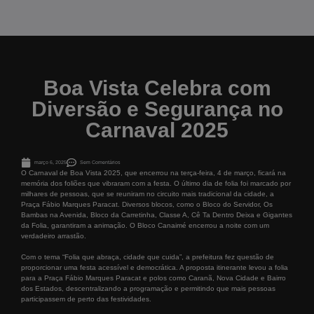
Boa Vista Celebra com
Diversão e Segurança no
Carnaval 2025
março 6, 2025
Sem Comentários
O Carnaval de Boa Vista 2025, que encerrou na terça-feira, 4 de março, ficará na
memória dos foliões que vibraram com a festa. O último dia de folia foi marcado por
milhares de pessoas, que se reuniram no circuito mais tradicional da cidade, a
Praça Fábio Marques Paracat. Diversos blocos, como o Bloco do Servidor, Os
Bambas na Avenida, Bloco da Carretinha, Classe A, Cê Ta Dentro Deixa e Gigantes
da Folia, garantiram a animação. O Bloco Canaimé encerrou a noite com um
verdadeiro arrastão.
Com o tema “Folia que abraça, cidade que cuida”, a prefeitura fez questão de
proporcionar uma festa acessível e democrática. A proposta itinerante levou a folia
para a Praça Fábio Marques Paracat e polos como Caranã, Nova Cidade e Bairro
dos Estados, descentralizando a programação e permitindo que mais pessoas
participassem de perto das festividades.