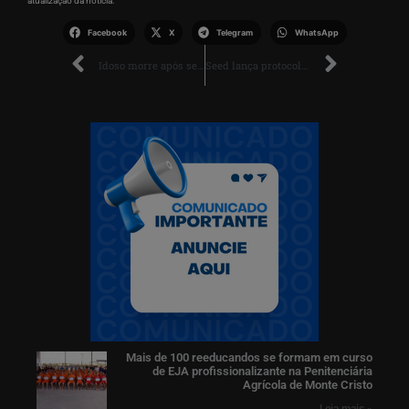
atualização da notícia.
Facebook
X
Telegram
WhatsApp
Idoso morre após ser atropelado por ônibus escolar na BR-174 em Boa Vista
Seed lança protocolo para garantir atividades escolares em áreas afetadas pelas chuvas em Roraima
Mais de 100 reeducandos se formam em curso
de EJA profissionalizante na Penitenciária
Agrícola de Monte Cristo