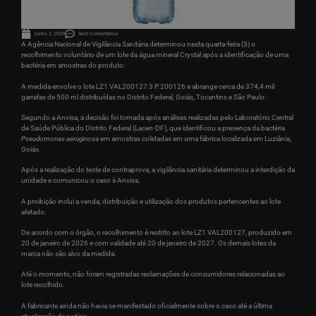
junho 3, 2026
Sem Comentários
A Agência Nacional de Vigilância Sanitária determinou nesta quarta-feira (3) o
recolhimento voluntário de um lote da água mineral Crystal após a identificação de uma
bactéria em amostras do produto.
A medida envolve o lote LZ1 VAL200127 3 P 200126 e abrange cerca de 374,4 mil
garrafas de 500 ml distribuídas no Distrito Federal, Goiás, Tocantins e São Paulo.
Segundo a Anvisa, a decisão foi tomada após análises realizadas pelo Laboratório Central
de Saúde Pública do Distrito Federal (Lacen-DF), que identificou a presença da bactéria
Pseudomonas aeruginosa
em amostras coletadas em uma fábrica localizada em Luziânia,
Goiás.
Após a realização do teste de contraprova, a vigilância sanitária determinou a interdição da
unidade e comunicou o caso à Anvisa.
A proibição inclui a venda, distribuição e utilização dos produtos pertencentes ao lote
afetado.
De acordo com o órgão, o recolhimento é restrito ao lote LZ1 VAL200127, produzido em
20 de janeiro de 2026 e com validade até 20 de janeiro de 2027. Os demais lotes da
marca não são alvo da medida.
Até o momento, não foram registradas reclamações de consumidores relacionadas ao
lote recolhido.
A fabricante ainda não havia se manifestado oficialmente sobre o caso até a última