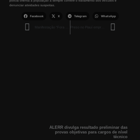
polícia orienta a população a sempre conferir o travamento dos veículos e
denunciar atividades suspeitas.
Facebook
X
Telegram
WhatsApp
Manifestação “Fora Lula” ocorre hoje em Boa Vista
Preso no Piauí empresário acusado de golpe milionário com placas solares em Roraima
ALERR divulga resultado preliminar das
provas objetivas para cargos de nível
técnico