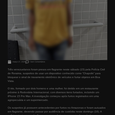
março 17, 2025
Sem Comentários
Três venezuelanos foram presos em flagrante neste sábado (15) pela Polícia Civil
de Roraima, suspeitos de usar um dispositivo conhecido como “Chapolin” para
bloquear o sinal de travamento eletrônico de veículos e furtar objetos em Boa
Vista.
O trio, formado por dois homens e uma mulher, foi detido em um restaurante
próximo à Rodoviária Internacional, com diversos itens furtados, incluindo um
iPhone 15 Pro Max. A investigação começou após furtos registrados em uma
agropecuária e um supermercado.
Os suspeitos já possuem antecedentes por furtos no Amazonas e foram autuados
em flagrante, devendo passar por audiência de custódia neste domingo (16). A