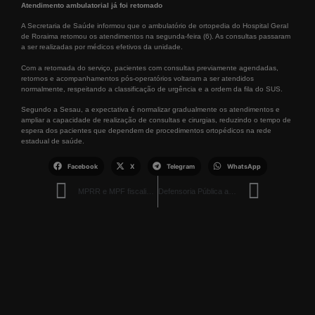
Atendimento ambulatorial já foi retomado
A Secretaria de Saúde informou que o ambulatório de ortopedia do Hospital Geral
de Roraima retomou os atendimentos na segunda-feira (6). As consultas passaram
a ser realizadas por médicos efetivos da unidade.
Com a retomada do serviço, pacientes com consultas previamente agendadas,
retornos e acompanhamentos pós-operatórios voltaram a ser atendidos
normalmente, respeitando a classificação de urgência e a ordem da fila do SUS.
Segundo a Sesau, a expectativa é normalizar gradualmente os atendimentos e
ampliar a capacidade de realização de consultas e cirurgias, reduzindo o tempo de
espera dos pacientes que dependem de procedimentos ortopédicos na rede
estadual de saúde.
Facebook
X
Telegram
WhatsApp
MPRR e MPF fiscalizam obra da Cadeia Pública de Monte Cristo, prevista para ser concluída em 2026
Defensoria Pública abre inscrições para 6º Concurso de Redação voltado a estudantes da rede estadual