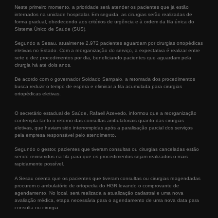
Neste primeiro momento, a prioridade será atender os pacientes que já estão
internados na unidade hospitalar. Em seguida, as cirurgias serão realizadas de
forma gradual, obedecendo aos critérios de urgência e à ordem da fila única do
Sistema Único de Saúde (SUS).
Segundo a Sesau, atualmente 2.972 pacientes aguardam por cirurgias ortopédicas
eletivas no Estado. Com a reorganização do serviço, a expectativa é realizar entre
sete e dez procedimentos por dia, beneficiando pacientes que aguardam pela
cirurgia há até dois anos.
De acordo com o governador Soldado Sampaio, a retomada dos procedimentos
busca reduzir o tempo de espera e eliminar a fila acumulada para cirurgias
ortopédicas eletivas.
O secretário estadual de Saúde, Rafaell Azevedo, informou que a reorganização
contempla tanto o retorno das consultas ambulatoriais quanto das cirurgias
eletivas, que haviam sido interrompidas após a paralisação parcial dos serviços
pela empresa responsável pelo atendimento.
Segundo o gestor, pacientes que tiveram consultas ou cirurgias canceladas estão
sendo reinseridos na fila para que os procedimentos sejam realizados o mais
rapidamente possível.
A Sesau orienta que os pacientes que tiveram consultas ou cirurgias reagendadas
procurem o ambulatório de ortopedia do HGR levando o comprovante de
agendamento. No local, será realizada a atualização cadastral e uma nova
avaliação médica, etapa necessária para o agendamento de uma nova data para
consulta ou cirurgia.