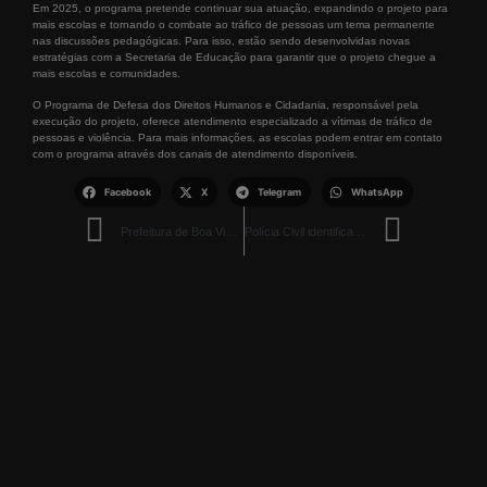
Em 2025, o programa pretende continuar sua atuação, expandindo o projeto para
mais escolas e tornando o combate ao tráfico de pessoas um tema permanente
nas discussões pedagógicas. Para isso, estão sendo desenvolvidas novas
estratégias com a Secretaria de Educação para garantir que o projeto chegue a
mais escolas e comunidades.
O Programa de Defesa dos Direitos Humanos e Cidadania, responsável pela
execução do projeto, oferece atendimento especializado a vítimas de tráfico de
pessoas e violência. Para mais informações, as escolas podem entrar em contato
com o programa através dos canais de atendimento disponíveis.
Facebook
X
Telegram
WhatsApp
Prefeitura de Boa Vista empossa 187 novos professores para a Rede Municipal de Ensino
Polícia Civil identifica primeira vítima entre os corpos encontrados em cemitério clandestino