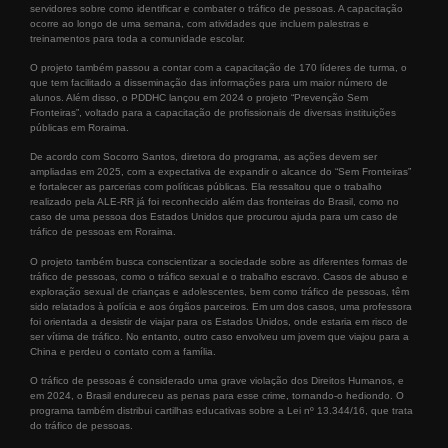
servidores sobre como identificar e combater o tráfico de pessoas. A capacitação
ocorre ao longo de uma semana, com atividades que incluem palestras e
treinamentos para toda a comunidade escolar.
O projeto também passou a contar com a capacitação de 170 líderes de turma, o
que tem facilitado a disseminação das informações para um maior número de
alunos. Além disso, o PDDHC lançou em 2024 o projeto “Prevenção Sem
Fronteiras”, voltado para a capacitação de profissionais de diversas instituições
públicas em Roraima.
De acordo com Socorro Santos, diretora do programa, as ações devem ser
ampliadas em 2025, com a expectativa de expandir o alcance do “Sem Fronteiras”
e fortalecer as parcerias com políticas públicas. Ela ressaltou que o trabalho
realizado pela ALE-RR já foi reconhecido além das fronteiras do Brasil, como no
caso de uma pessoa dos Estados Unidos que procurou ajuda para um caso de
tráfico de pessoas em Roraima.
O projeto também busca conscientizar a sociedade sobre as diferentes formas de
tráfico de pessoas, como o tráfico sexual e o trabalho escravo. Casos de abuso e
exploração sexual de crianças e adolescentes, bem como tráfico de pessoas, têm
sido relatados à polícia e aos órgãos parceiros. Em um dos casos, uma professora
foi orientada a desistir de viajar para os Estados Unidos, onde estaria em risco de
ser vítima de tráfico. No entanto, outro caso envolveu um jovem que viajou para a
China e perdeu o contato com a família.
O tráfico de pessoas é considerado uma grave violação dos Direitos Humanos, e
em 2024, o Brasil endureceu as penas para esse crime, tornando-o hediondo. O
programa também distribui cartilhas educativas sobre a Lei nº 13.344/16, que trata
do tráfico de pessoas.