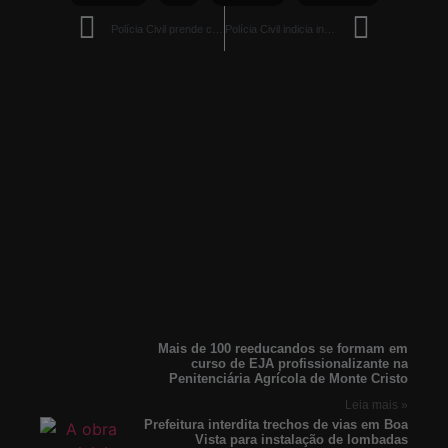
Polícia Civil prende casal por tráfico de drogas e receptação em operação no Jardim Primavera
Polícia Civil indicia indígena por estupro e ameaça de vulnerável em Bonfim
Mais de 100 reeducandos se formam em
curso de EJA profissionalizante na
Penitenciária Agrícola de Monte Cristo
Leia mais »
Prefeitura interdita trechos de vias em Boa
Vista para instalação de lombadas