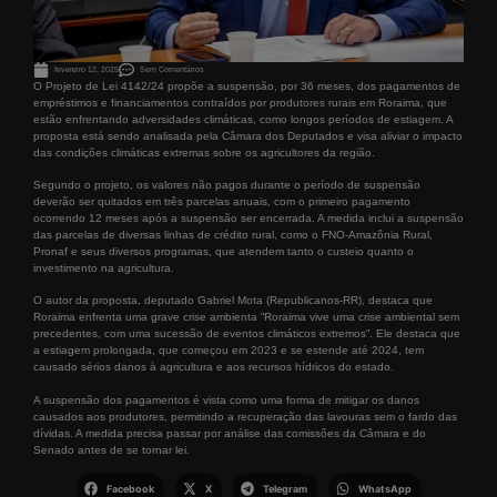
fevereiro 12, 2025
Sem Comentários
O Projeto de Lei 4142/24 propõe a suspensão, por 36 meses, dos pagamentos de
empréstimos e financiamentos contraídos por produtores rurais em Roraima, que
estão enfrentando adversidades climáticas, como longos períodos de estiagem. A
proposta está sendo analisada pela Câmara dos Deputados e visa aliviar o impacto
das condições climáticas extremas sobre os agricultores da região.
Segundo o projeto, os valores não pagos durante o período de suspensão
deverão ser quitados em três parcelas anuais, com o primeiro pagamento
ocorrendo 12 meses após a suspensão ser encerrada. A medida inclui a suspensão
das parcelas de diversas linhas de crédito rural, como o FNO-Amazônia Rural,
Pronaf e seus diversos programas, que atendem tanto o custeio quanto o
investimento na agricultura.
O autor da proposta, deputado Gabriel Mota (Republicanos-RR), destaca que
Roraima enfrenta uma grave crise ambienta “Roraima vive uma crise ambiental sem
precedentes, com uma sucessão de eventos climáticos extremos”. Ele destaca que
a estiagem prolongada, que começou em 2023 e se estende até 2024, tem
causado sérios danos à agricultura e aos recursos hídricos do estado.
A suspensão dos pagamentos é vista como uma forma de mitigar os danos
causados aos produtores, permitindo a recuperação das lavouras sem o fardo das
dívidas. A medida precisa passar por análise das comissões da Câmara e do
Senado antes de se tornar lei.
Facebook
X
Telegram
WhatsApp