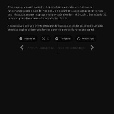
Além da programação especial, o shopping também divulgou os horários de
funcionamento para o período. Nos dias 3 e 5 de abril, as lojas e quiosques funcionam
das 14h às 22h, enquanto a praça de alimentação abre das 11h às 22h. Já no sábado (4),
todo o empreendimento estará aberto das 10h às 22h.
A expectativa é de que o evento atraia grande público, consolidando-se como uma das
principais opções de lazer para famílias durante o período da Páscoa na capital.
Facebook
X
Telegram
WhatsApp
Arthur Henrique renuncia à Prefeitura de Boa Vista e abre caminho para disputa eleitoral
Pátio Roraima Shopping promove programação gratuita de Páscoa para toda a família