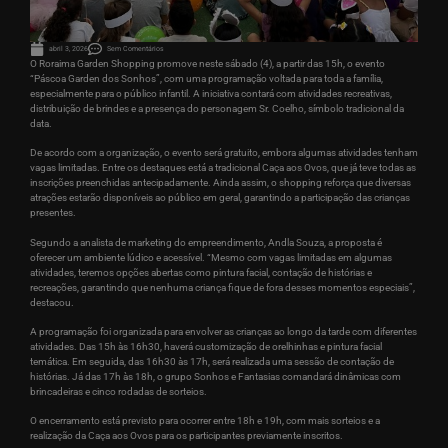
abril 3, 2026
Sem Comentários
O Roraima Garden Shopping promove neste sábado (4), a partir das 15h, o evento
“Páscoa Garden dos Sonhos”, com uma programação voltada para toda a família,
especialmente para o público infantil. A iniciativa contará com atividades recreativas,
distribuição de brindes e a presença do personagem Sr. Coelho, símbolo tradicional da
data.
De acordo com a organização, o evento será gratuito, embora algumas atividades tenham
vagas limitadas. Entre os destaques está a tradicional Caça aos Ovos, que já teve todas as
inscrições preenchidas antecipadamente. Ainda assim, o shopping reforça que diversas
atrações estarão disponíveis ao público em geral, garantindo a participação das crianças
presentes.
Segundo a analista de marketing do empreendimento, Andla Souza, a proposta é
oferecer um ambiente lúdico e acessível. “Mesmo com vagas limitadas em algumas
atividades, teremos opções abertas como pintura facial, contação de histórias e
recreações, garantindo que nenhuma criança fique de fora desses momentos especiais”,
destacou.
A programação foi organizada para envolver as crianças ao longo da tarde com diferentes
atividades. Das 15h às 16h30, haverá customização de orelhinhas e pintura facial
temática. Em seguida, das 16h30 às 17h, será realizada uma sessão de contação de
histórias. Já das 17h às 18h, o grupo Sonhos e Fantasias comandará dinâmicas com
brincadeiras e cinco rodadas de sorteios.
O encerramento está previsto para ocorrer entre 18h e 19h, com mais sorteios e a
realização da Caça aos Ovos para os participantes previamente inscritos.