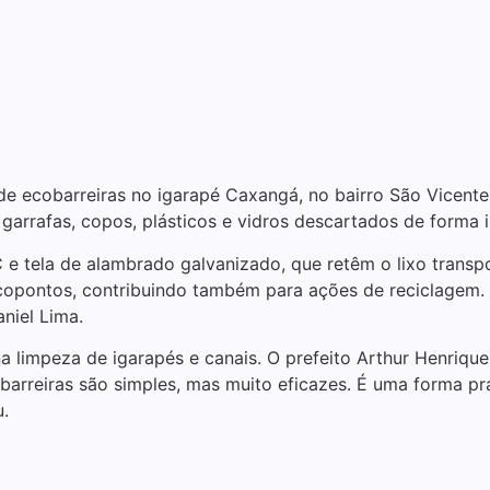
 de ecobarreiras no igarapé Caxangá, no bairro São Vicente.
arrafas, copos, plásticos e vidros descartados de forma ir
e tela de alambrado galvanizado, que retêm o lixo transpo
pontos, contribuindo também para ações de reciclagem. A
niel Lima.
na limpeza de igarapés e canais. O prefeito Arthur Henriq
obarreiras são simples, mas muito eficazes. É uma forma p
u.