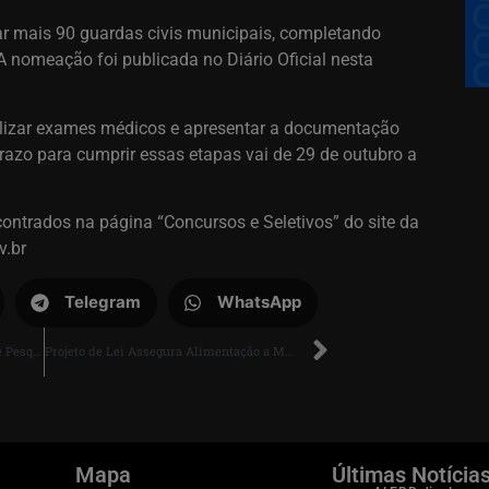
ar mais 90 guardas civis municipais, completando
 nomeação foi publicada no Diário Oficial nesta
lizar exames médicos e apresentar a documentação
prazo para cumprir essas etapas vai de 29 de outubro a
ontrados na página “Concursos e Seletivos” do site da
v.br
Telegram
WhatsApp
UERR Celebra 40 Anos do Núcleo de Pesquisa de Roraima com Palestra e Homenagem ao Prof. Dr. Reinaldo Imbrozio
Projeto de Lei Assegura Alimentação a Mulheres Atingidas por Violência Doméstica
Mapa
Últimas Notícia