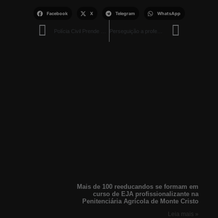
Facebook
X
Telegram
WhatsApp
Polícia Civil Prende Suspeito de Sequestro e Estupro em Rorainópolis
Perseguição a professor: Polícia Civil prende mulher por ameaças e denúncias falsas
Mais de 100 reeducandos se formam em
curso de EJA profissionalizante na
Penitenciária Agrícola de Monte Cristo
Leia mais »