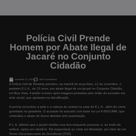
Polícia Civil Prende
Homem por Abate Ilegal de
Jacaré no Conjunto
Cidadão
novembro 13, 2024
Sem Comentários
A Polícia Civil de Roraima prendeu, na manhã de terça-feira, 12 de novembro, o
pedreiro E.L.A., de 23 anos, por abate ilegal de um jacaré no Conjunto Cidadão,
em Boa Vista. A prisão ocorreu após imagens postadas pelo irmão do acusado em
rede social, que ajudaram na identificação.
A perícia encontrou a pele e a cabeça do animal na casa de E.L.A., além de carne
guardada na geladeira. O acusado foi autuado com base na Lei 9.605/1998, que
criminaliza o abate de fauna silvestre sem autorização.
E.L.A. afirmou que o jacaré mordeu sua isca enquanto pescava, e, ao invés de
soltá-lo, optou por abatê-lo. Ele responderá ao crime em liberdade, por meio de um
Termo Circunstanciado de Ocorrência (TCO).