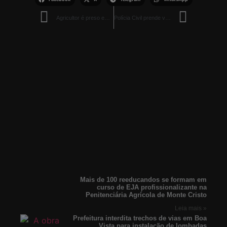
Agricultor é preso em flagrante após ameaçar motorista de transporte escolar em Caracaraí
Polícia Civil prende vigilante condenado por tráfico de drogas durante Expoferr
Mais de 100 reeducandos se formam em
curso de EJA profissionalizante na
Penitenciária Agrícola de Monte Cristo
Leia mais »
Prefeitura interdita trechos de vias em Boa
Vista para instalação de lombadas