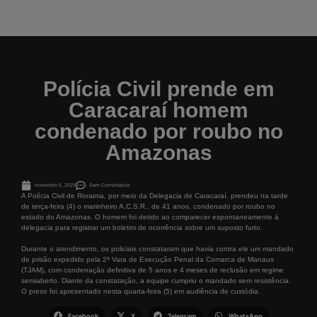
Polícia Civil prende em
Caracaraí homem
condenado por roubo no
Amazonas
novembro 6, 2025
Sem Comentários
A Polícia Civil de Roraima, por meio da Delegacia de Caracaraí, prendeu na tarde
de terça-feira (4) o marinheiro A.C.S.R., de 41 anos, condenado por roubo no
estado do Amazonas. O homem foi detido ao comparecer espontaneamente à
delegacia para registrar um boletim de ocorrência sobre um suposto furto.
Durante o atendimento, os policiais constataram que havia contra ele um mandado
de prisão expedido pela 2ª Vara de Execução Penal da Comarca de Manaus
(TJAM), com condenação definitiva de 5 anos e 4 meses de reclusão em regime
semiaberto. Diante da constatação, a equipe cumpriu o mandado sem resistência.
O preso foi apresentado nesta quarta-feira (5) em audiência de custódia.
Facebook
X
Telegram
WhatsApp