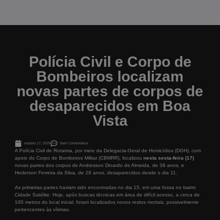
Polícia Civil e Corpo de
Bombeiros localizam
novas partes de corpos de
desaparecidos em Boa
Vista
outubro 17, 2025
Sem Comentários
A Polícia Civil de Roraima, por meio da Delegacia-Geral de Homicídios (DGH), com
apoio do Corpo de Bombeiros Militar (CBMRR), localizou
nesta sexta-feira (17)
novas partes dos corpos de Andresson Dinardo de Almeida, de 38 anos, e
Hederson Ferreira da Silva, de 28 anos, desaparecidos desde o dia 11.
As primeiras partes haviam sido encontradas no dia 15, em uma fossa no bairro
Cidade Satélite. Hoje, após buscas técnicas em área de difícil acesso, a cerca de
100 metros do local inicial, foram localizados novos restos mortais, possivelmente
pertencentes às vítimas.