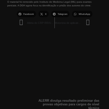
O material foi removido pelo Instituto de Medicina Legal (IML) para exames
periciais. A DGH agora foca na identificação e prisão dos autores do crime.
Facebook
X
Telegram
WhatsApp
Atleta do CRP-RR/UERR representa Roraima no Campeonato Brasileiro de Parataekwondo e Parapoomsae 2025
Motorista de aplicativo é preso por tráfico e uso de menor em esquema de “disk drogas”
ALERR divulga resultado preliminar das
provas objetivas para cargos de nível
técnico