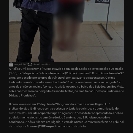
março 2, 2025
Sem Comentários
A Polícia Civil de Roraima (PCRR), através da equipe da Seção de Investigação e Operação
(SIOP) da Delegacia de Polícia Interestadual (Polinter), prendeu E.R., um borracheiro de 37
anos, condenado por estupro de vulnerável com agravante de parentesco. O crime
hediondo, cometido contra sua sobrinha de 11 anos, resultou em uma sentença de 12
anos de prisão em regime fechado. A prisão ocorreu no bairro dos Estados, em Boa Vista,
sob a coordenação do delegado Alexandre Matos, no âmbito da “Operação Protetores de
Divisas e Fronteiras”.
O caso teve início em 1º de julho de 2022, quando a mãe da vítima flagrou E.R.
praticando atos libidinosos contra a criança. A tentativa de impedir a comunicação do
crime resultou em luta corporal e fuga do agressor. Apesar de ter se apresentado à polícia
posteriormente, alegando amnésia devido à embriaguez, E.R. foi processado e
condenado. Após o trânsito em julgado, a Vara de Crimes Contra Vulneráveis do Tribunal
de Justiça de Roraima (TJRR) expediu o mandado de prisão