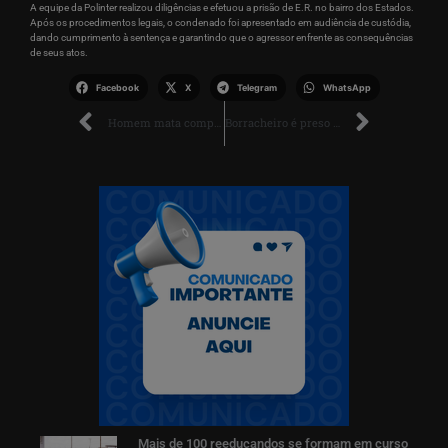
A equipe da Polinter realizou diligências e efetuou a prisão de E.R. no bairro dos Estados.
Após os procedimentos legais, o condenado foi apresentado em audiência de custódia,
dando cumprimento à sentença e garantindo que o agressor enfrente as consequências
de seus atos.
Facebook
X
Telegram
WhatsApp
Homem mata companheira, estupra enteado e oculta corpo
Borracheiro é preso em flagrante por agredir esposa em Rorainópolis
Mais de 100 reeducandos se formam em curso