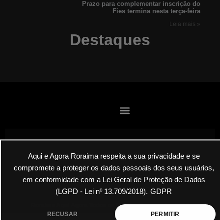
Prazo para complementar inscrição do
Fies termina nesta terça-feira
Leia mais »
Destaques
Aqui e Agora Roraima respeita a sua privacidade e se
Envie suas denúncias por E-mail
compromete a proteger os dados pessoais dos seus usuários,
em conformidade com a Lei Geral de Proteção de Dados
(LGPD - Lei nº 13.709/2018).
GDPR
Roraima Aqui Agora Todos os Direitos Reservados 2025
RECUSAR
PERMITIR