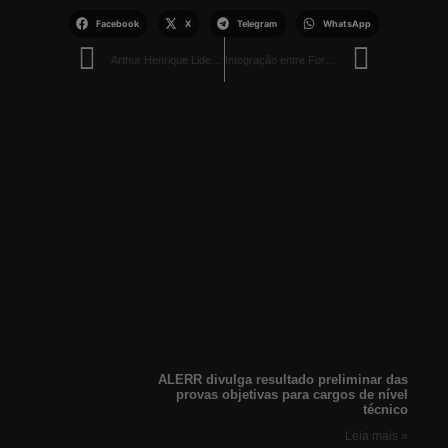
Facebook
X
Telegram
WhatsApp
Arthur Henrique Lidera em Pesquisade intenções de votos em Boa Vista
Integração entre Forças de Segurança Prende Acusado de Furto e Tentativa de Estupro em Caracaraí
ALERR divulga resultado preliminar das
provas objetivas para cargos de nível
técnico
Leia mais »