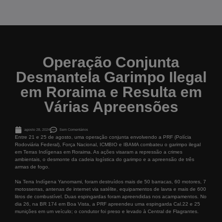
Operação Conjunta
Desmantela Garimpo Ilegal
em Roraima e Resulta em
Várias Apreensões
agosto 28, 2024
Sem Comentários
Entre 21 e 25 de agosto, uma operação conjunta envolvendo a PRF (Polícia
Rodoviária Federal), Força Nacional, ICMBIO e IBAMA combateu o garimpo ilegal
em Terras Indígenas em Roraima. As ações visaram a repressão a crimes
ambientais, o desmonte da cadeia logística do garimpo e a apreensão de três
armas de fogo.
Na Terra Indígena Yanomami, foram destruídos mais de 50 barracas, 60 motores, 7
motosserras, antenas de internet via satélite, equipamentos de lavra e mais de 600
litros de combustível. Duas espingardas foram apreendidas nos acampamentos. No
dia 26, na BR 174 em Boa Vista, a PRF apreendeu uma espingarda Cal.22 e 25
munições em um veículo; o condutor foi preso e levado à Central de Flagrantes.