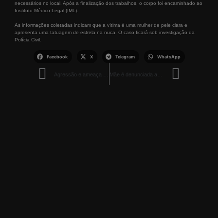
necessários no local. Após a finalização dos trabalhos, o corpo foi encaminhado ao
Instituto Médico Legal (IML).
As informações coletadas indicam que a vítima é uma mulher de pele clara e
apresenta uma tatuagem de estrela na nuca. O caso ficará sob investigação da
Polícia Civil.
Facebook
X
Telegram
WhatsApp
Agressão e ameaça contra técnica de enfermagem são registradas na Terra Indígena Yanomami
Mãe é denunciada após empregar filhas de 2 e 6 anos em pedidos de dinheiro no trânsito