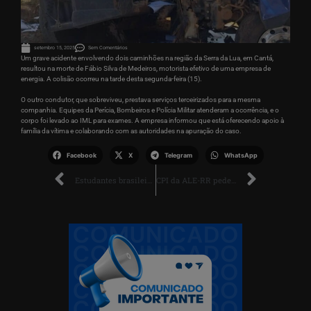
setembro 15, 2025
Sem Comentários
Um grave acidente envolvendo dois caminhões na região da Serra da Lua, em Cantá,
resultou na morte de Fábio Silva de Medeiros, motorista efetivo de uma empresa de
energia. A colisão ocorreu na tarde desta segunda-feira (15).
O outro condutor, que sobreviveu, prestava serviços terceirizados para a mesma
companhia. Equipes da Perícia, Bombeiros e Polícia Militar atenderam a ocorrência, e o
corpo foi levado ao IML para exames. A empresa informou que está oferecendo apoio à
família da vítima e colaborando com as autoridades na apuração do caso.
Facebook
X
Telegram
WhatsApp
Estudantes brasileiros conquistam medalhas de ouro e prata na Olimpíada Latino-Americana de Astronomia
CPI da ALE-RR pede indiciamento de ex-presidente do Iteraima por irregularidades em processos de terras