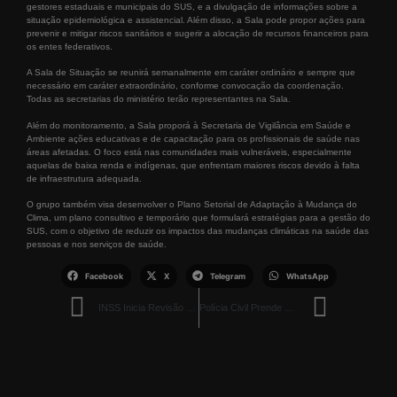
gestores estaduais e municipais do SUS, e a divulgação de informações sobre a
situação epidemiológica e assistencial. Além disso, a Sala pode propor ações para
prevenir e mitigar riscos sanitários e sugerir a alocação de recursos financeiros para
os entes federativos.
A Sala de Situação se reunirá semanalmente em caráter ordinário e sempre que
necessário em caráter extraordinário, conforme convocação da coordenação.
Todas as secretarias do ministério terão representantes na Sala.
Além do monitoramento, a Sala proporá à Secretaria de Vigilância em Saúde e
Ambiente ações educativas e de capacitação para os profissionais de saúde nas
áreas afetadas. O foco está nas comunidades mais vulneráveis, especialmente
aquelas de baixa renda e indígenas, que enfrentam maiores riscos devido à falta
de infraestrutura adequada.
O grupo também visa desenvolver o Plano Setorial de Adaptação à Mudança do
Clima, um plano consultivo e temporário que formulará estratégias para a gestão do
SUS, com o objetivo de reduzir os impactos das mudanças climáticas na saúde das
pessoas e nos serviços de saúde.
Facebook
X
Telegram
WhatsApp
INSS Inicia Revisão de Benefícios: Foco em Auxílio-Doença e BPC
Polícia Civil Prende Mulher Condenada por Estupro de Vulnerável