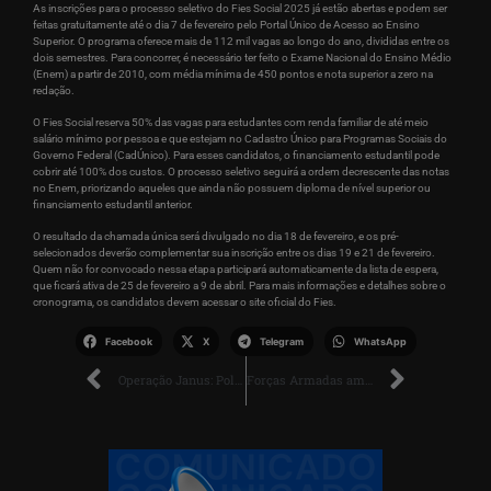
As inscrições para o processo seletivo do Fies Social 2025 já estão abertas e podem ser
feitas gratuitamente até o dia 7 de fevereiro pelo Portal Único de Acesso ao Ensino
Superior. O programa oferece mais de 112 mil vagas ao longo do ano, divididas entre os
dois semestres. Para concorrer, é necessário ter feito o Exame Nacional do Ensino Médio
(Enem) a partir de 2010, com média mínima de 450 pontos e nota superior a zero na
redação.
O Fies Social reserva 50% das vagas para estudantes com renda familiar de até meio
salário mínimo por pessoa e que estejam no Cadastro Único para Programas Sociais do
Governo Federal (CadÚnico). Para esses candidatos, o financiamento estudantil pode
cobrir até 100% dos custos. O processo seletivo seguirá a ordem decrescente das notas
no Enem, priorizando aqueles que ainda não possuem diploma de nível superior ou
financiamento estudantil anterior.
O resultado da chamada única será divulgado no dia 18 de fevereiro, e os pré-
selecionados deverão complementar sua inscrição entre os dias 19 e 21 de fevereiro.
Quem não for convocado nessa etapa participará automaticamente da lista de espera,
que ficará ativa de 25 de fevereiro a 9 de abril. Para mais informações e detalhes sobre o
cronograma, os candidatos devem acessar o site oficial do Fies.
Facebook
X
Telegram
WhatsApp
Operação Janus: Polícia cumpre mandados contra militares investigados por morte em intervenção policial
Forças Armadas ampliam combate ao garimpo ilegal na Terra Indígena Yanomami