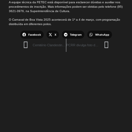
A equipe técnica da FETEC está disponível para esclarecer dúvidas e auxiliar nos
procedimentos de inscrição. Mais informações podem ser obtidas pelo telefone (95)
3621-3976, na Superintendência de Cultura.
O Carnaval de Boa Vista 2025 acontecerá de 1º a 4 de março, com programação
distribuída em diferentes polos.
Facebook
X
Telegram
WhatsApp
Cemitério Clandestino: Polícia Civil encontra mais quatro corpos em área de crime
PCRR divulga foto de homem suspeito de importunação sexual e busca identificar novas vítimas