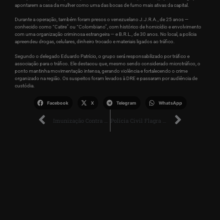
apontarem a casa da mulher como uma das bocas de fumo mais ativas da capital.
Durante a operação, também foram presos o venezuelano J.J.R.A., de 25 anos —
conhecido como “Catire” ou “Colombiano”, com histórico de homicídio e envolvimento
com uma organização criminosa estrangeira — e B.R.L., de 30 anos. No local, a polícia
apreendeu drogas, celulares, dinheiro trocado e materiais ligados ao tráfico.
Segundo o delegado Eduardo Patrício, o grupo será responsabilizado por tráfico e
associação para o tráfico. Ele destacou que, mesmo sendo considerado microtráfico, o
ponto mantinha movimentação intensa, gerando violência e fortalecendo o crime
organizado na região. Os suspeitos foram levados à DRE e passaram por audiência de
custódia.
Facebook
X
Telegram
WhatsApp
Imunização Contra a Gripe Avança em Boa Vista com Apoio da População
Polícia Civil Flagra Desvio de Mais de 200 Kg de Merenda Escolar em Boa Vista