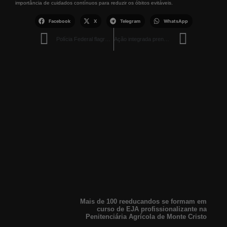
importância de cuidados contínuos para reduzir os óbitos evitáveis.
Facebook
X
Telegram
WhatsApp
Polícia Federal flagra transporte ilegal de 350 canários-da-terra em Roraima
Ação integrada prende suspeito de homicídio ocorrido em Caroebe
Mais de 100 reeducandos se formam em
curso de EJA profissionalizante na
Penitenciária Agrícola de Monte Cristo