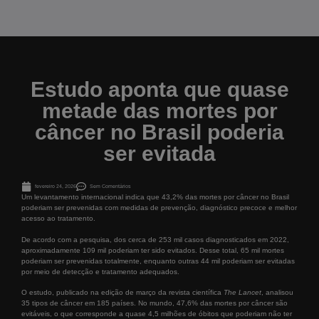
Estudo aponta que quase
metade das mortes por
câncer no Brasil poderia
ser evitada
fevereiro 24, 2026
Sem Comentários
Um levantamento internacional indica que 43,2% das mortes por câncer no Brasil
poderiam ser prevenidas com medidas de prevenção, diagnóstico precoce e melhor
acesso ao tratamento.
De acordo com a pesquisa, dos cerca de 253 mil casos diagnosticados em 2022,
aproximadamente 109 mil poderiam ter sido evitados. Desse total, 65 mil mortes
poderiam ser prevenidas totalmente, enquanto outras 44 mil poderiam ser evitadas
por meio de detecção e tratamento adequados.
O estudo, publicado na edição de março da revista científica
The Lancet
, analisou
35 tipos de câncer em 185 países. No mundo, 47,6% das mortes por câncer são
evitáveis, o que corresponde a quase 4,5 milhões de óbitos que poderiam não ter