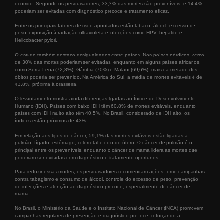
ocorrido. Segundo os pesquisadores, 33,2% das mortes são preveníveis, e 14,4%
poderiam ser evitadas com diagnóstico precoce e tratamento eficaz.
Entre os principais fatores de risco apontados estão tabaco, álcool, excesso de
peso, exposição à radiação ultravioleta e infecções como HPV, hepatite e
Helicobacter pylori.
O estudo também destaca desigualdades entre países. Nos países nórdicos, cerca
de 30% das mortes poderiam ser evitadas, enquanto em alguns países africanos,
como Serra Leoa (72,8%), Gâmbia (70%) e Malaui (69,6%), mais da metade dos
óbitos poderia ser prevenido. Na América do Sul, a média de mortes evitáveis é de
43,8%, próxima à brasileira.
O levantamento mostra ainda diferenças ligadas ao Índice de Desenvolvimento
Humano (IDH). Países com baixo IDH têm 60,8% de mortes evitáveis, enquanto
países com IDH muito alto têm 40,5%. No Brasil, considerado de IDH alto, os
índices estão próximos de 43%.
Em relação aos tipos de câncer, 59,1% das mortes evitáveis estão ligadas a
pulmão, fígado, estômago, colorretal e colo do útero. O câncer de pulmão é o
principal entre os preveníveis, enquanto o câncer de mama lidera as mortes que
poderiam ser evitadas com diagnóstico e tratamento oportunos.
Para reduzir essas mortes, os pesquisadores recomendam ações como campanhas
contra tabagismo e consumo de álcool, controle do excesso de peso, prevenção
de infecções e atenção ao diagnóstico precoce, especialmente de câncer de
mama.
No Brasil, o Ministério da Saúde e o Instituto Nacional de Câncer (INCA) promovem
campanhas regulares de prevenção e diagnóstico precoce, reforçando a