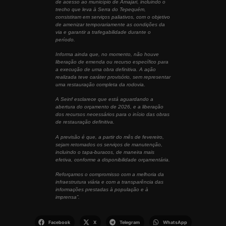
de acesso ao município de Amajari, incluindo o
trecho que leva à Serra do Tepequém,
consistiram em serviços paliativos, com o objetivo
de amenizar temporariamente as condições da
via e garantir a trafegabilidade durante o
período.
Informa ainda que, no momento, não houve
liberação de emenda ou recurso específico para
a execução de uma obra definitiva. A ação
realizada teve caráter provisório, sem representar
uma restauração completa da rodovia.
A Seinf esclarece que está aguardando a
abertura do orçamento de 2026, e a liberação
dos recursos necessários para o início das obras
de restauração definitiva.
A previsão é que, a partir do mês de fevereiro,
sejam retomados os serviços de manutenção,
incluindo o tapa-buracos, de maneira mais
efetiva, conforme a disponibilidade orçamentária.
Reforçamos o compromisso com a melhoria da
infraestrutura viária e com a transparência das
informações prestadas à população e à
imprensa”.
Facebook
X
Telegram
WhatsApp