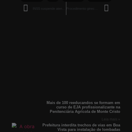
INSS suspende atendimento presencial de quarta a sexta-feira
Procedimento ginecológico com nova tecnologia diminui risco de infertilidade no estado
Mais de 100 reeducandos se formam em
curso de EJA profissionalizante na
Penitenciária Agrícola de Monte Cristo
Leia mais »
Prefeitura interdita trechos de vias em Boa
Vista para instalação de lombadas