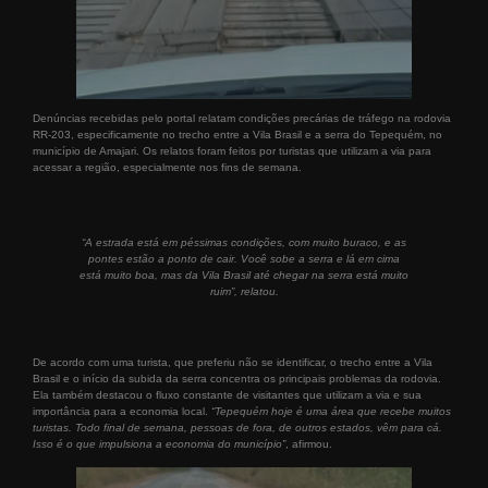
Denúncias recebidas pelo portal relatam condições precárias de tráfego na rodovia
RR-203, especificamente no trecho entre a Vila Brasil e a serra do Tepequém, no
município de Amajari. Os relatos foram feitos por turistas que utilizam a via para
acessar a região, especialmente nos fins de semana.
“A estrada está em péssimas condições, com muito buraco, e as
pontes estão a ponto de cair. Você sobe a serra e lá em cima
está muito boa, mas da Vila Brasil até chegar na serra está muito
ruim”, relatou.
De acordo com uma turista, que preferiu não se identificar, o trecho entre a Vila
Brasil e o início da subida da serra concentra os principais problemas da rodovia.
Ela também destacou o fluxo constante de visitantes que utilizam a via e sua
importância para a economia local.
“Tepequém hoje é uma área que recebe muitos
turistas. Todo final de semana, pessoas de fora, de outros estados, vêm para cá.
Isso é o que impulsiona a economia do município”
, afirmou.