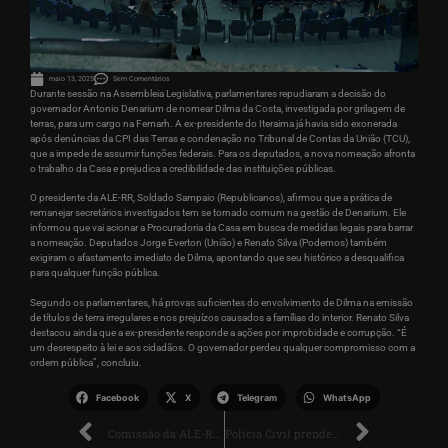
maio 13, 2025
Sem Comentários
Durante sessão na Assembleia Legislativa, parlamentares repudiaram a decisão do
governador Antonio Denarium de nomear Dilma da Costa, investigada por grilagem de
terras, para um cargo na Femarh. A ex-presidente do Iteraima já havia sido exonerada
após denúncias da CPI das Terras e condenação no Tribunal de Contas da União (TCU),
que a impede de assumir funções federais. Para os deputados, a nova nomeação afronta
o trabalho da Casa e prejudica a credibilidade das instituições públicas.
O presidente da ALE-RR, Soldado Sampaio (Republicanos), afirmou que a prática de
remanejar secretários investigados tem se tornado comum na gestão de Denarium. Ele
informou que vai acionar a Procuradoria da Casa em busca de medidas legais para barrar
a nomeação. Deputados Jorge Everton (União) e Renato Silva (Podemos) também
exigiram o afastamento imediato de Dilma, apontando que seu histórico a desqualifica
para qualquer função pública.
Segundo os parlamentares, há provas suficientes do envolvimento de Dilma na emissão
de títulos de terra irregulares e nos prejuízos causados a famílias do interior. Renato Silva
destacou ainda que a ex-presidente responde a ações por improbidade e corrupção. “É
um desrespeito à lei e aos cidadãos. O governador perdeu qualquer compromisso com a
ordem pública”, concluiu.
Facebook
X
Telegram
WhatsApp
Comissão da ALE-RR propõe início do curso de formação da Polícia Civil em agosto
Polícia Civil prende suspeito de furtos em série em Caracaraí