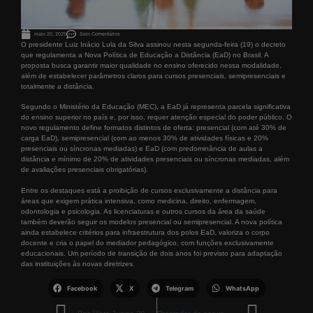
maio 20, 2025
Sem Comentários
O presidente Luiz Inácio Lula da Silva assinou nesta segunda-feira (19) o decreto
que regulamenta a Nova Política de Educação a Distância (EaD) no Brasil. A
proposta busca garantir maior qualidade no ensino oferecido nessa modalidade,
além de estabelecer parâmetros claros para cursos presenciais, semipresenciais e
totalmente a distância.
Segundo o Ministério da Educação (MEC), a EaD já representa parcela significativa
do ensino superior no país e, por isso, requer atenção especial do poder público. O
novo regulamento define formatos distintos de oferta: presencial (com até 30% de
carga EaD), semipresencial (com ao menos 30% de atividades físicas e 20%
presenciais ou síncronas mediadas) e EaD (com predominância de aulas a
distância e mínimo de 20% de atividades presenciais ou síncronas mediadas, além
de avaliações presenciais obrigatórias).
Entre os destaques está a proibição de cursos exclusivamente a distância para
áreas que exigem prática intensiva, como medicina, direito, enfermagem,
odontologia e psicologia. As licenciaturas e outros cursos da área da saúde
também deverão seguir os modelos presencial ou semipresencial. A nova política
ainda estabelece critérios para infraestrutura dos polos EaD, valoriza o corpo
docente e cria o papel do mediador pedagógico, com funções exclusivamente
educacionais. Um período de transição de dois anos foi previsto para adaptação
das instituições às novas diretrizes.
Facebook
X
Telegram
WhatsApp