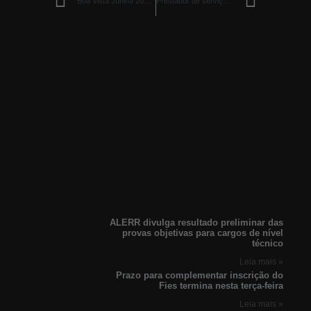
Boa Vista Junina 2025 terá arquibancadas para mais de 5 mil pessoas
Prestador de serviços é preso por estupro de vulnerável contra três crianças em Caracaraí
ALERR divulga resultado preliminar das
provas objetivas para cargos de nível
técnico
Leia mais »
Prazo para complementar inscrição do
Fies termina nesta terça-feira
Leia mais »