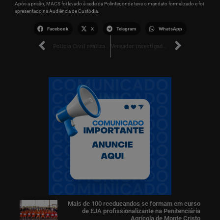
Após a prisão, MACS foi levado à sede da Polinter, onde teve o mandato formalizado e foi
apresentado na Audiência de Custódia.
Facebook
X
Telegram
WhatsApp
Polícia Civil realiza segunda incineração de drogas em 2024
Vereador investigado por compra de votos deixa prisão após habeas corpus
Mais de 100 reeducandos se formam em curso
de EJA profissionalizante na Penitenciária
Agrícola de Monte Cristo