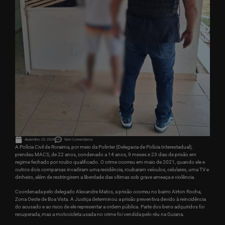
dezembro 20, 2024
Sem Comentários
A Polícia Civil de Roraima, por meio da Polinter (Delegacia de Polícia Interestadual),
prendeu MACS, de 22 anos, condenado a 14 anos, 9 meses e 23 dias de prisão em
regime fechado por roubo qualificado. O crime ocorreu em maio de 2021, quando ele e
outros dois comparsas invadiram uma residência, roubaram veículos, celulares, uma TV e
dinheiro, além de restringirem a liberdade das vítimas sob grave ameaça e violência.
Coordenada pelo delegado Alexandre Matos, a prisão ocorreu no bairro Airton Rocha,
Zona Oeste de Boa Vista. A Justiça determinou a prisão preventiva devido à reincidência
do acusado e ao risco de ele representar a ordem pública. Parte dos bens adquiridos foi
recuperada, mas a motocicleta usada no crime foi vendida pelo réu na Guiana.