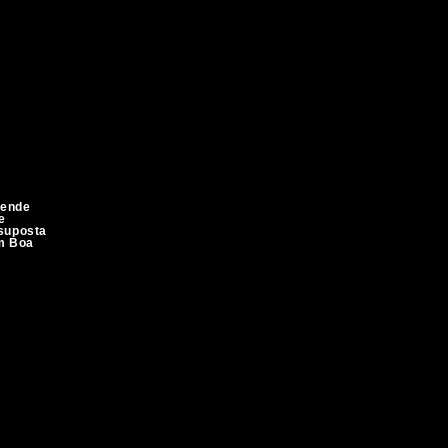
eende
e
 suposta
em Boa