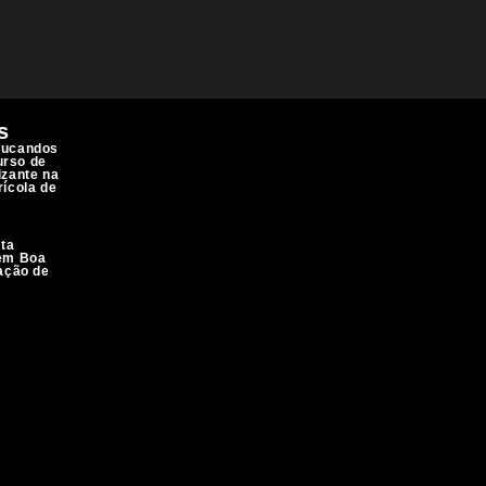
s
ducandos
urso de
izante na
rícola de
ita
 em Boa
lação de