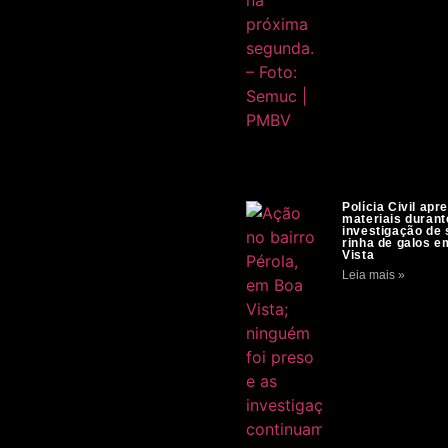
Polícia Civil apr
materiais durant
investigação de
rinha de galos 
Vista
Leia mais »